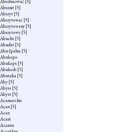
Abszlusować
[5]
Absznit
[5]
Abszyt
[5]
Abszytować
[5]
Abszytowany
[5]
Abszytowy
[5]
Abucht
[5]
Abudat
[5]
Abu-Ipahia
[5]
Abukepo
Abukeps
[5]
Abukesb
[5]
Abutaka
[5]
Aby
[5]
Abyss
[5]
Abyst
[5]
Acamarchis
Acan
[5]
Acan
Acani
Acanna
Acanthus