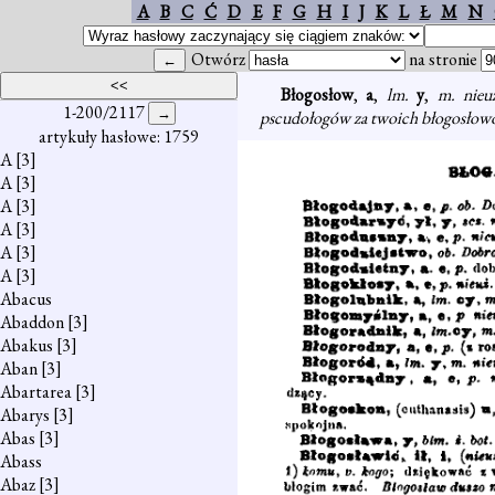
A
B
C
Ć
D
E
F
G
H
I
J
K
L
Ł
M
N
Otwórz
na stronie
Błogosłow
,
a
,
lm.
y
,
m. nie
1-200/2117
pscudołogów za twoich błogosłowó
artykuły hasłowe: 1759
A
[3]
A
[3]
A
[3]
A
[3]
A
[3]
A
[3]
Abacus
Abaddon
[3]
Abakus
[3]
Aban
[3]
Abartarea
[3]
Abarys
[3]
Abas
[3]
Abass
Abaz
[3]