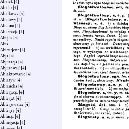
Abelek
[4]
Abeljo
[4]
Abelkowy
[4]
Abelowy
[4]
Abeona
[4]
Aberracja
[4]
Abiljus
[4]
Abis
Abiturjent
[4]
Abja
[4]
Abjuracja
[4]
Abjurować
[4]
Ablaktowanie
[4]
Ablatyw
[4]
Abłaucha
[4]
Ablegacja
[4]
Ablegat
[4]
Ablegowanie
[4]
Ablegry
[4]
Ablucja
[4]
Abnegacja
[4]
Abnegat
[4]