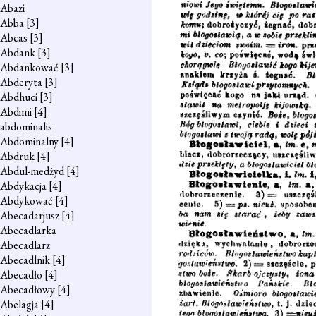
Abazi
Abba
[3]
Abcas
[3]
Abdank
[3]
Abdankować
[3]
Abderyta
[3]
Abdhuci
[3]
Abdimi
[4]
abdominalis
Abdominalny
[4]
Abdruk
[4]
Abdul-medżyd
[4]
Abdykacja
[4]
Abdykować
[4]
Abecadarjusz
[4]
Abecadlarka
Abecadlarz
Abecadlnik
[4]
Abecadło
[4]
Abecadłowy
[4]
Abelagja
[4]