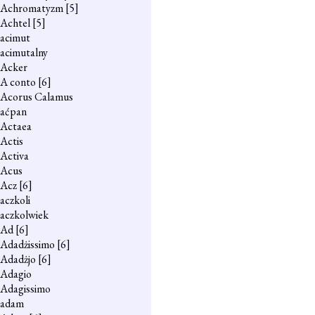
Achromatyzm
[5]
Achtel
[5]
acimut
acimutalny
Acker
A conto
[6]
Acorus Calamus
aćpan
Actaea
Actis
Activa
Acus
Acz
[6]
aczkoli
aczkolwiek
Ad
[6]
Adadżissimo
[6]
Adadżjo
[6]
Adagio
Adagissimo
adam