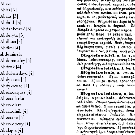
Abazi
Abba
[3]
Abcas
[3]
Abdank
[3]
Abdankować
[3]
Abderyta
[3]
Abdhuci
[3]
Abdimi
[4]
abdominalis
Abdominalny
[4]
Abdruk
[4]
Abdul-medżyd
[4]
Abdykacja
[4]
Abdykować
[4]
Abecadarjusz
[4]
Abecadlarka
Abecadlarz
Abecadlnik
[4]
Abecadło
[4]
Abecadłowy
[4]
Abelagja
[4]