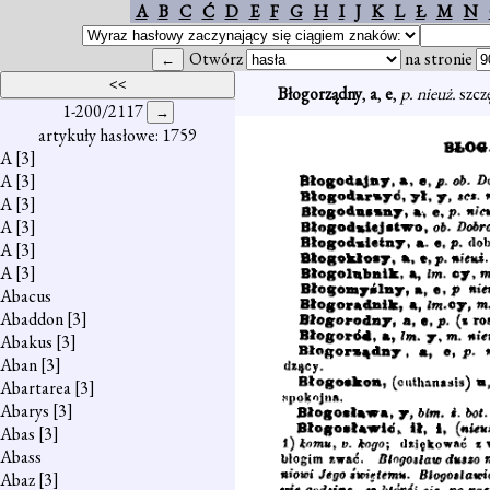
A
B
C
Ć
D
E
F
G
H
I
J
K
L
Ł
M
N
Otwórz
na stronie
Błogorządny
,
a
,
e
,
p. nieuż.
szczę
1-200/2117
artykuły hasłowe: 1759
A
[3]
A
[3]
A
[3]
A
[3]
A
[3]
A
[3]
Abacus
Abaddon
[3]
Abakus
[3]
Aban
[3]
Abartarea
[3]
Abarys
[3]
Abas
[3]
Abass
Abaz
[3]