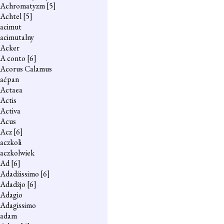
Achromatyzm
[5]
Achtel
[5]
acimut
acimutalny
Acker
A conto
[6]
Acorus Calamus
aćpan
Actaea
Actis
Activa
Acus
Acz
[6]
aczkoli
aczkolwiek
Ad
[6]
Adadżissimo
[6]
Adadżjo
[6]
Adagio
Adagissimo
adam