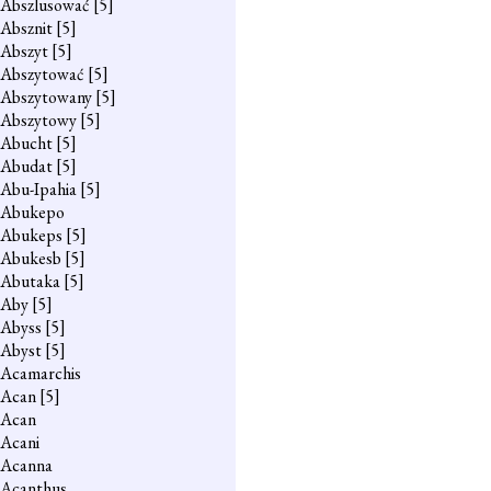
Abszlusować
[5]
Absznit
[5]
Abszyt
[5]
Abszytować
[5]
Abszytowany
[5]
Abszytowy
[5]
Abucht
[5]
Abudat
[5]
Abu-Ipahia
[5]
Abukepo
Abukeps
[5]
Abukesb
[5]
Abutaka
[5]
Aby
[5]
Abyss
[5]
Abyst
[5]
Acamarchis
Acan
[5]
Acan
Acani
Acanna
Acanthus