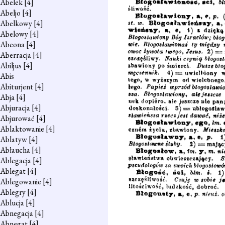
Abelek
[4]
Abeljo
[4]
Abelkowy
[4]
Abelowy
[4]
Abeona
[4]
Aberracja
[4]
Abiljus
[4]
Abis
Abiturjent
[4]
Abja
[4]
Abjuracja
[4]
Abjurować
[4]
Ablaktowanie
[4]
Ablatyw
[4]
Abłaucha
[4]
Ablegacja
[4]
Ablegat
[4]
Ablegowanie
[4]
Ablegry
[4]
Ablucja
[4]
Abnegacja
[4]
Abnegat
[4]