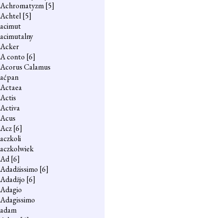
Achromatyzm
[5]
Achtel
[5]
acimut
acimutalny
Acker
A conto
[6]
Acorus Calamus
aćpan
Actaea
Actis
Activa
Acus
Acz
[6]
aczkoli
aczkolwiek
Ad
[6]
Adadżissimo
[6]
Adadżjo
[6]
Adagio
Adagissimo
adam