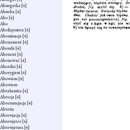
Abnegatka
[4]
Abnoba
[4]
Abo
[4]
Abo
Abolicjonista
[4]
Abominacja
[4]
Abonament
[4]
Abonda
[4]
Abonent
[4]
Abonować
[4]
Abordaż
[4]
Aborygieni
[4]
Abowiem
[4]
Abowiem
Abrahamita
[4]
Abrecja
[4]
Abrenuncjacja
[4]
Abretia
Abrewjacja
[4]
Abrewjator
[4]
Abrewjatura
[4]