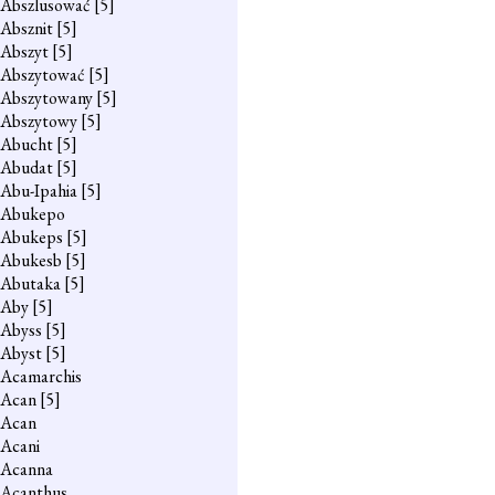
Abszlusować
[5]
Absznit
[5]
Abszyt
[5]
Abszytować
[5]
Abszytowany
[5]
Abszytowy
[5]
Abucht
[5]
Abudat
[5]
Abu-Ipahia
[5]
Abukepo
Abukeps
[5]
Abukesb
[5]
Abutaka
[5]
Aby
[5]
Abyss
[5]
Abyst
[5]
Acamarchis
Acan
[5]
Acan
Acani
Acanna
Acanthus