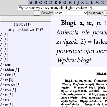
A
B
C
Ć
D
E
F
G
H
I
J
K
L
Ł
M
N
Otwórz
na stronie
Błogi
,
a
,
ie
,
p.
1
1-200/2117
artykuły hasłowe: 1759
śmiercią nie powi
A
[3]
związek
. 2) = łask
A
[3]
A
[3]
powrócić ojca si
A
[3]
A
[3]
Wpływ błogi
.
A
[3]
Abacus
Abaddon
[3]
Abakus
[3]
Aban
[3]
Abartarea
[3]
Abarys
[3]
Abas
[3]
Abass
Abaz
[3]