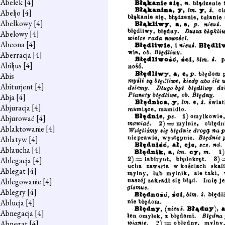
Abelek
[4]
Abeljo
[4]
Abelkowy
[4]
Abelowy
[4]
Abeona
[4]
Aberracja
[4]
Abiljus
[4]
Abis
Abiturjent
[4]
Abja
[4]
Abjuracja
[4]
Abjurować
[4]
Ablaktowanie
[4]
Ablatyw
[4]
Abłaucha
[4]
Ablegacja
[4]
Ablegat
[4]
Ablegowanie
[4]
Ablegry
[4]
Ablucja
[4]
Abnegacja
[4]
Abnegat
[4]