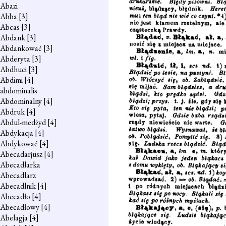
Abazi
Abba
[3]
Abcas
[3]
Abdank
[3]
Abdankować
[3]
Abderyta
[3]
Abdhuci
[3]
Abdimi
[4]
abdominalis
Abdominalny
[4]
Abdruk
[4]
Abdul-medżyd
[4]
Abdykacja
[4]
Abdykować
[4]
Abecadarjusz
[4]
Abecadlarka
Abecadlarz
Abecadlnik
[4]
Abecadło
[4]
Abecadłowy
[4]
Abelagja
[4]