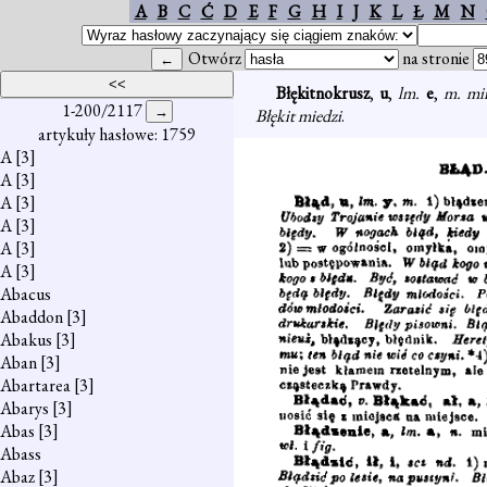
A
B
C
Ć
D
E
F
G
H
I
J
K
L
Ł
M
N
Otwórz
na stronie
Błękitnokrusz
,
u
,
lm.
e
,
m. mi
1-200/2117
Błękit miedzi
.
artykuły hasłowe: 1759
A
[3]
A
[3]
A
[3]
A
[3]
A
[3]
A
[3]
Abacus
Abaddon
[3]
Abakus
[3]
Aban
[3]
Abartarea
[3]
Abarys
[3]
Abas
[3]
Abass
Abaz
[3]