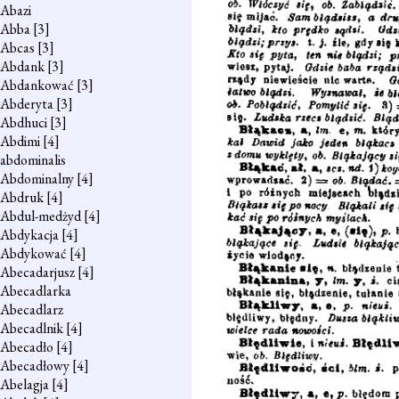
Abazi
Abba
[3]
Abcas
[3]
Abdank
[3]
Abdankować
[3]
Abderyta
[3]
Abdhuci
[3]
Abdimi
[4]
abdominalis
Abdominalny
[4]
Abdruk
[4]
Abdul-medżyd
[4]
Abdykacja
[4]
Abdykować
[4]
Abecadarjusz
[4]
Abecadlarka
Abecadlarz
Abecadlnik
[4]
Abecadło
[4]
Abecadłowy
[4]
Abelagja
[4]