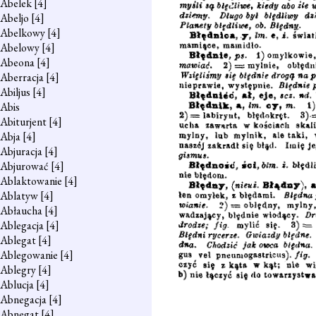
Abelek
[4]
Abeljo
[4]
Abelkowy
[4]
Abelowy
[4]
Abeona
[4]
Aberracja
[4]
Abiljus
[4]
Abis
Abiturjent
[4]
Abja
[4]
Abjuracja
[4]
Abjurować
[4]
Ablaktowanie
[4]
Ablatyw
[4]
Abłaucha
[4]
Ablegacja
[4]
Ablegat
[4]
Ablegowanie
[4]
Ablegry
[4]
Ablucja
[4]
Abnegacja
[4]
Abnegat
[4]