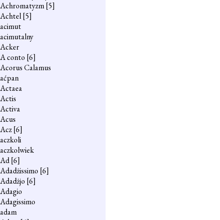
Achromatyzm
[5]
Achtel
[5]
acimut
acimutalny
Acker
A conto
[6]
Acorus Calamus
aćpan
Actaea
Actis
Activa
Acus
Acz
[6]
aczkoli
aczkolwiek
Ad
[6]
Adadżissimo
[6]
Adadżjo
[6]
Adagio
Adagissimo
adam