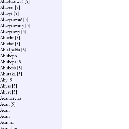
Abszlusować
[5]
Absznit
[5]
Abszyt
[5]
Abszytować
[5]
Abszytowany
[5]
Abszytowy
[5]
Abucht
[5]
Abudat
[5]
Abu-Ipahia
[5]
Abukepo
Abukeps
[5]
Abukesb
[5]
Abutaka
[5]
Aby
[5]
Abyss
[5]
Abyst
[5]
Acamarchis
Acan
[5]
Acan
Acani
Acanna
Acanthus