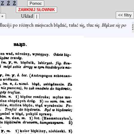
Z
Ź
Ż
Układ
lucéj i po różnych miejscach błądzić, tułać się, tłuc się.
Błąkast się po