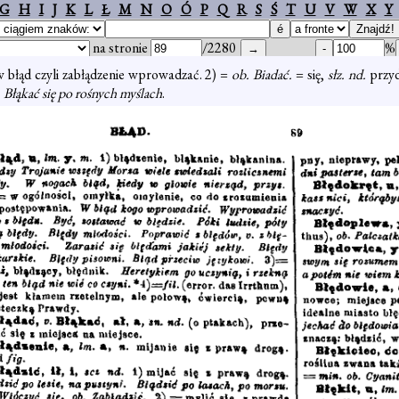
G
H
I
J
K
L
Ł
M
N
O
Ó
P
Q
R
S
Ś
T
U
V
W
X
Y
na stronie
/2280
%
w błąd czyli zabłądzenie wprowadzać. 2) =
ob. Biadać.
= się,
słz. nd.
przyd
. Błąkać się po rośnych myślach
.