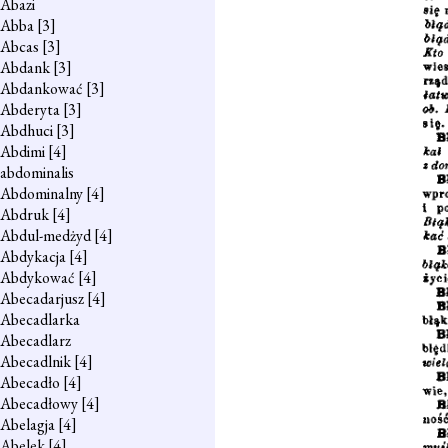
Abazi
Abba
[3]
Abcas
[3]
Abdank
[3]
Abdankować
[3]
Abderyta
[3]
Abdhuci
[3]
Abdimi
[4]
abdominalis
Abdominalny
[4]
Abdruk
[4]
Abdul-medżyd
[4]
Abdykacja
[4]
Abdykować
[4]
Abecadarjusz
[4]
Abecadlarka
Abecadlarz
Abecadlnik
[4]
Abecadło
[4]
Abecadłowy
[4]
Abelagja
[4]
Abelek
[4]