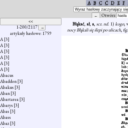
A
B
C
Ć
D
E
F
Otwórz
Błąkać
,
ał
,
a
,
scz. nd.
1)
kogo
; 
1-200/2117
nocy Błąkali się ślepi po ulicach
,
fig
artykuły hasłowe: 1759
A
[3]
A
[3]
A
[3]
A
[3]
A
[3]
A
[3]
Abacus
Abaddon
[3]
Abakus
[3]
Aban
[3]
Abartarea
[3]
Abarys
[3]
Abas
[3]
Abass
Abaz
[3]