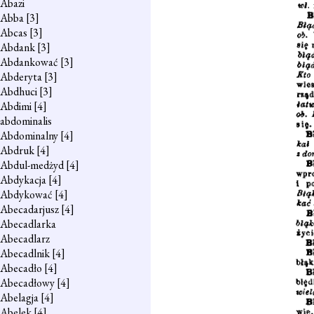
Abazi
Abba
[3]
Abcas
[3]
Abdank
[3]
Abdankować
[3]
Abderyta
[3]
Abdhuci
[3]
Abdimi
[4]
abdominalis
Abdominalny
[4]
Abdruk
[4]
Abdul-medżyd
[4]
Abdykacja
[4]
Abdykować
[4]
Abecadarjusz
[4]
Abecadlarka
Abecadlarz
Abecadlnik
[4]
Abecadło
[4]
Abecadłowy
[4]
Abelagja
[4]
Abelek
[4]