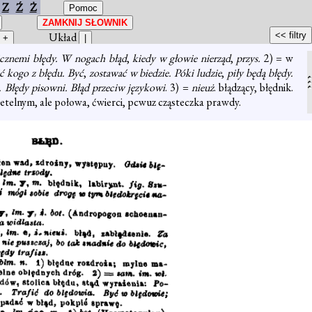
Z
Ź
Ż
Układ
icznemi błędy. W nogach błąd
,
kiedy w głowie nierząd
,
przys.
2) = w
 kogo z błędu. Być
,
zostawać w biedzie. Póki ludzie
,
piły będą błędy.
e. Błędy pisowni. Błąd przeciw językowi
. 3) =
nieuż
. błądzący, błędnik.
rzetelnym, ale połowa, ćwierci, pcwuz cząsteczka prawdy.