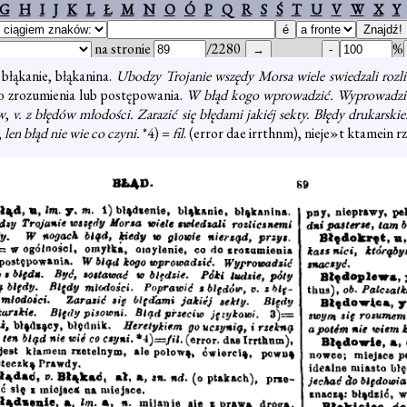
G
H
I
J
K
L
Ł
M
N
O
Ó
P
Q
R
S
Ś
T
U
V
W
X
Y
na stronie
/2280
%
 błąkanie, błąkanina.
Ubodzy Trojanie wszędy Morsa wiele swiedzali rozl
do zrozumienia lub postępowania.
W błąd kogo wprowadzić. Wyprowadzić
w
,
v. z błędów młodości. Zarazić się błędami jakiéj sekty. Błędy drukarski
;
len błąd nie wie co czyni.
*4) =
fil
. (error dae irrthnm), nieje»t ktamein 