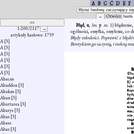
A
B
C
Ć
D
E
F
Otwórz
Błąd
,
u
,
lm.
y
. m.
1) błądzenie,
1-200/2117
ogólności, omyłka, omylenie, co 
artykuły hasłowe: 1759
Błędy młodości. Poprawić z błędó
A
[3]
Beretykiem go uczynią
,
i rzekną mu
A
[3]
A
[3]
A
[3]
A
[3]
A
[3]
Abacus
Abaddon
[3]
Abakus
[3]
Aban
[3]
Abartarea
[3]
Abarys
[3]
Abas
[3]
Abass
Abaz
[3]