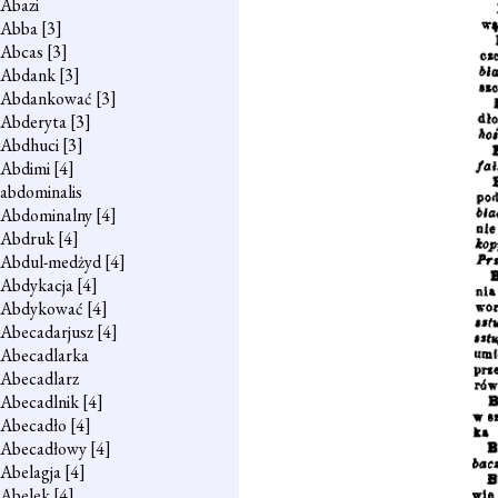
Abazi
Abba
[3]
Abcas
[3]
Abdank
[3]
Abdankować
[3]
Abderyta
[3]
Abdhuci
[3]
Abdimi
[4]
abdominalis
Abdominalny
[4]
Abdruk
[4]
Abdul-medżyd
[4]
Abdykacja
[4]
Abdykować
[4]
Abecadarjusz
[4]
Abecadlarka
Abecadlarz
Abecadlnik
[4]
Abecadło
[4]
Abecadłowy
[4]
Abelagja
[4]
Abelek
[4]