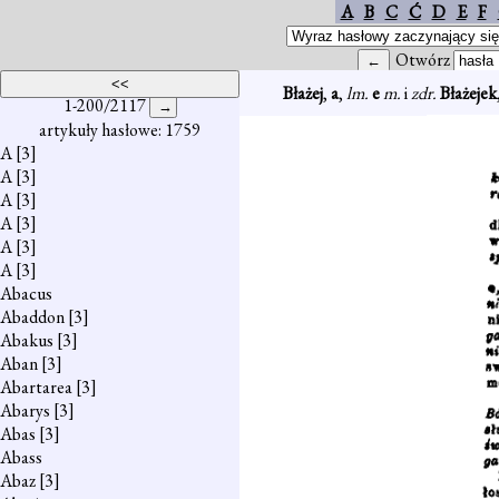
A
B
C
Ć
D
E
F
Otwórz
Błażej
,
a
,
lm.
e
m.
i
zdr.
Błażejek
1-200/2117
artykuły hasłowe: 1759
A
[3]
A
[3]
A
[3]
A
[3]
A
[3]
A
[3]
Abacus
Abaddon
[3]
Abakus
[3]
Aban
[3]
Abartarea
[3]
Abarys
[3]
Abas
[3]
Abass
Abaz
[3]