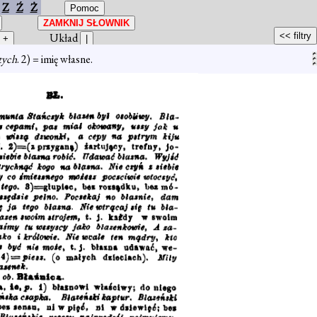
Z
Ź
Ż
Układ
tych
. 2) = imię własne.