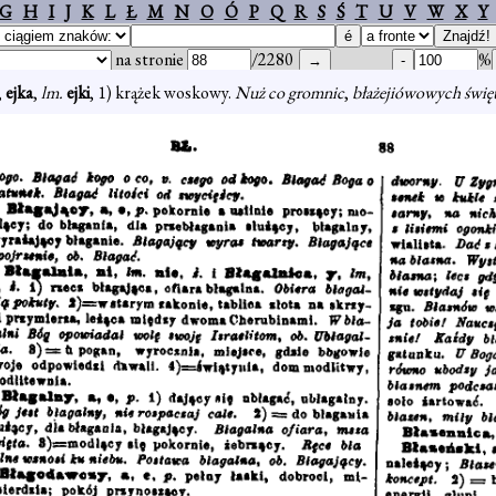
G
H
I
J
K
L
Ł
M
N
O
Ó
P
Q
R
S
Ś
T
U
V
W
X
Y
na stronie
/2280
%
,
ejka
,
lm.
ejki
, 1) krążek woskowy.
Nuż co gromnic
,
błażejiówowych świę