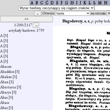
A
B
C
Ć
D
E
F
G
H
I
J
K
L
Ł
M
N
Otwórz
na stronie
Błagodawczy
,
a
,
e
,
p.
pełny łask
1-200/2117
artykuły hasłowe: 1759
A
[3]
A
[3]
A
[3]
A
[3]
A
[3]
A
[3]
Abacus
Abaddon
[3]
Abakus
[3]
Aban
[3]
Abartarea
[3]
Abarys
[3]
Abas
[3]
Abass
Abaz
[3]