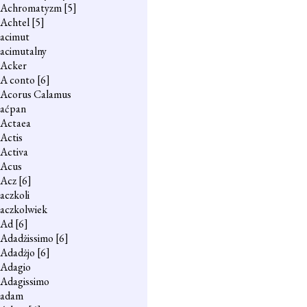
Achromatyzm
[5]
Achtel
[5]
acimut
acimutalny
Acker
A conto
[6]
Acorus Calamus
aćpan
Actaea
Actis
Activa
Acus
Acz
[6]
aczkoli
aczkolwiek
Ad
[6]
Adadżissimo
[6]
Adadżjo
[6]
Adagio
Adagissimo
adam