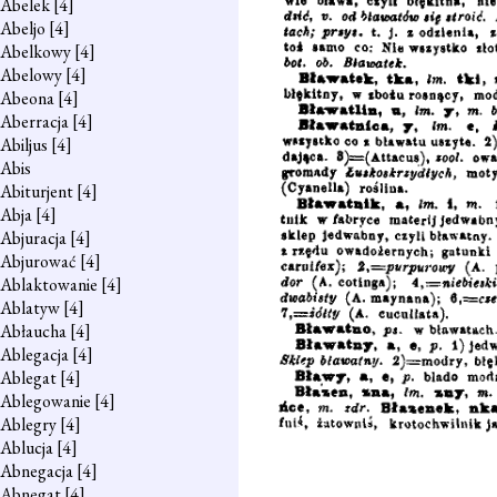
Abelek
[4]
Abeljo
[4]
Abelkowy
[4]
Abelowy
[4]
Abeona
[4]
Aberracja
[4]
Abiljus
[4]
Abis
Abiturjent
[4]
Abja
[4]
Abjuracja
[4]
Abjurować
[4]
Ablaktowanie
[4]
Ablatyw
[4]
Abłaucha
[4]
Ablegacja
[4]
Ablegat
[4]
Ablegowanie
[4]
Ablegry
[4]
Ablucja
[4]
Abnegacja
[4]
Abnegat
[4]