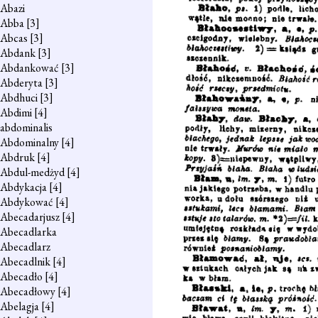
Abazi
Abba
[3]
Abcas
[3]
Abdank
[3]
Abdankować
[3]
Abderyta
[3]
Abdhuci
[3]
Abdimi
[4]
abdominalis
Abdominalny
[4]
Abdruk
[4]
Abdul-medżyd
[4]
Abdykacja
[4]
Abdykować
[4]
Abecadarjusz
[4]
Abecadlarka
Abecadlarz
Abecadlnik
[4]
Abecadło
[4]
Abecadłowy
[4]
Abelagja
[4]