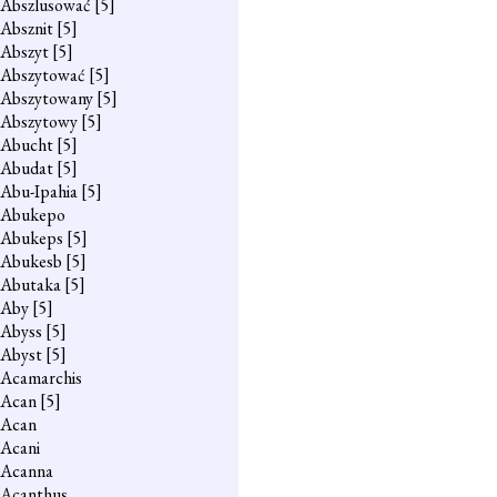
Abszlusować
[5]
Absznit
[5]
Abszyt
[5]
Abszytować
[5]
Abszytowany
[5]
Abszytowy
[5]
Abucht
[5]
Abudat
[5]
Abu-Ipahia
[5]
Abukepo
Abukeps
[5]
Abukesb
[5]
Abutaka
[5]
Aby
[5]
Abyss
[5]
Abyst
[5]
Acamarchis
Acan
[5]
Acan
Acani
Acanna
Acanthus