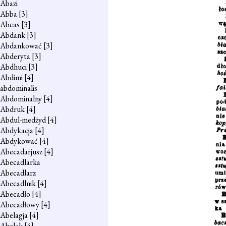
Abazi
Abba
[3]
Abcas
[3]
Abdank
[3]
Abdankować
[3]
Abderyta
[3]
Abdhuci
[3]
Abdimi
[4]
abdominalis
Abdominalny
[4]
Abdruk
[4]
Abdul-medżyd
[4]
Abdykacja
[4]
Abdykować
[4]
Abecadarjusz
[4]
Abecadlarka
Abecadlarz
Abecadlnik
[4]
Abecadło
[4]
Abecadłowy
[4]
Abelagja
[4]
Abelek
[4]