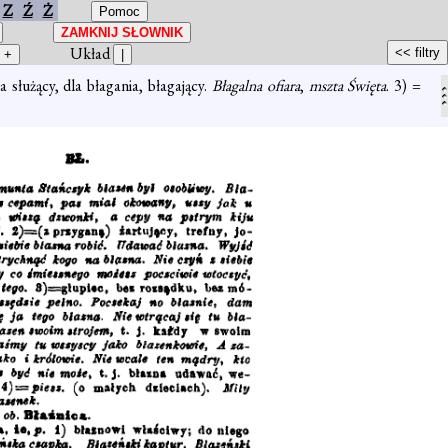
Z
Ź
Ż
Układ
a służący, dla błagania, błagający.
Błagalna ofiara
,
mszta Święta
. 3) =