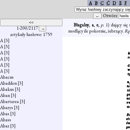
A
B
C
Ć
D
E
F
Otwórz
Błagalny
,
a
,
e
,
p.
1) dający się
1-200/2117
modlący ile pokornie, żebrzący.
Ręc
artykuły hasłowe: 1759
A
[3]
A
[3]
A
[3]
A
[3]
A
[3]
A
[3]
Abacus
Abaddon
[3]
Abakus
[3]
Aban
[3]
Abartarea
[3]
Abarys
[3]
Abas
[3]
Abass
Abaz
[3]