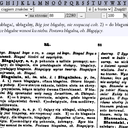
G
H
I
J
K
L
Ł
M
N
O
Ó
P
Q
R
S
Ś
T
U
V
W
X
Y
na stronie
/2280
%
 ubłagać, ubłagalny,
Bóg jest błagalny
,
nie rozpaczaj colt.
2) = do błagani
e błagalne wznosi ku niebu. Postawa błagalna
,
ob. Błagający
.