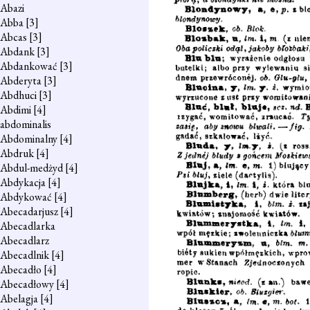
Abazi
Abba
[3]
Abcas
[3]
Abdank
[3]
Abdankować
[3]
Abderyta
[3]
Abdhuci
[3]
Abdimi
[4]
abdominalis
Abdominalny
[4]
Abdruk
[4]
Abdul-medżyd
[4]
Abdykacja
[4]
Abdykować
[4]
Abecadarjusz
[4]
Abecadlarka
Abecadlarz
Abecadlnik
[4]
Abecadło
[4]
Abecadłowy
[4]
Abelagja
[4]