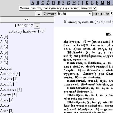
A
B
C
Ć
D
E
F
G
H
I
J
K
L
Ł
M
N
Otwórz
na stronie
Bluszun
,
u
,
blm. m.
( z an.) pó
1-200/2117
artykuły hasłowe: 1759
A
[3]
A
[3]
A
[3]
A
[3]
A
[3]
A
[3]
Abacus
Abaddon
[3]
Abakus
[3]
Aban
[3]
Abartarea
[3]
Abarys
[3]
Abas
[3]
Abass
Abaz
[3]