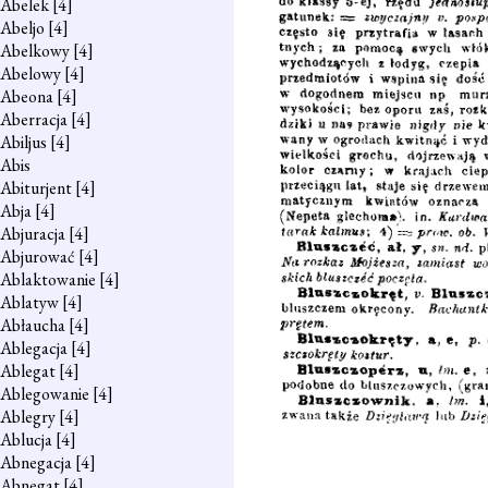
Abelek
[4]
Abeljo
[4]
Abelkowy
[4]
Abelowy
[4]
Abeona
[4]
Aberracja
[4]
Abiljus
[4]
Abis
Abiturjent
[4]
Abja
[4]
Abjuracja
[4]
Abjurować
[4]
Ablaktowanie
[4]
Ablatyw
[4]
Abłaucha
[4]
Ablegacja
[4]
Ablegat
[4]
Ablegowanie
[4]
Ablegry
[4]
Ablucja
[4]
Abnegacja
[4]
Abnegat
[4]