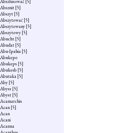
Abszlusować
[5]
Absznit
[5]
Abszyt
[5]
Abszytować
[5]
Abszytowany
[5]
Abszytowy
[5]
Abucht
[5]
Abudat
[5]
Abu-Ipahia
[5]
Abukepo
Abukeps
[5]
Abukesb
[5]
Abutaka
[5]
Aby
[5]
Abyss
[5]
Abyst
[5]
Acamarchis
Acan
[5]
Acan
Acani
Acanna
Acanthus