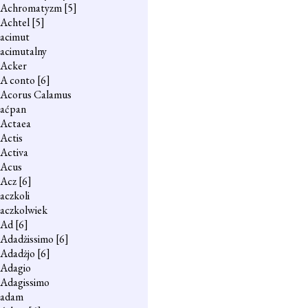
Achromatyzm
[5]
Achtel
[5]
acimut
acimutalny
Acker
A conto
[6]
Acorus Calamus
aćpan
Actaea
Actis
Activa
Acus
Acz
[6]
aczkoli
aczkolwiek
Ad
[6]
Adadżissimo
[6]
Adadżjo
[6]
Adagio
Adagissimo
adam