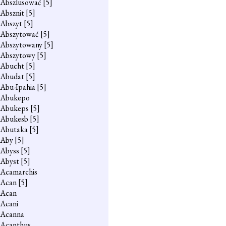
Abszlusować
[5]
Absznit
[5]
Abszyt
[5]
Abszytować
[5]
Abszytowany
[5]
Abszytowy
[5]
Abucht
[5]
Abudat
[5]
Abu-Ipahia
[5]
Abukepo
Abukeps
[5]
Abukesb
[5]
Abutaka
[5]
Aby
[5]
Abyss
[5]
Abyst
[5]
Acamarchis
Acan
[5]
Acan
Acani
Acanna
Acanthus