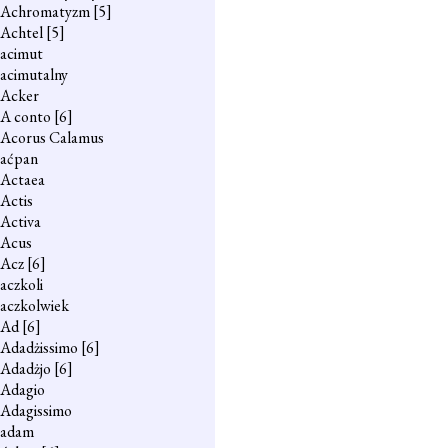
Achromatyzm
[5]
Achtel
[5]
acimut
acimutalny
Acker
A conto
[6]
Acorus Calamus
aćpan
Actaea
Actis
Activa
Acus
Acz
[6]
aczkoli
aczkolwiek
Ad
[6]
Adadżissimo
[6]
Adadżjo
[6]
Adagio
Adagissimo
adam