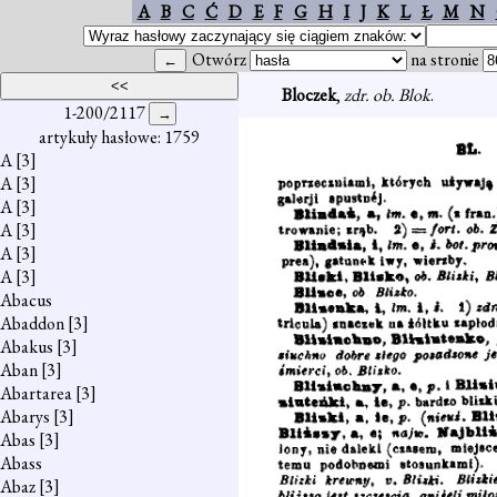
A
B
C
Ć
D
E
F
G
H
I
J
K
L
Ł
M
N
Otwórz
na stronie
Bloczek
,
zdr. ob. Blok
.
1-200/2117
artykuły hasłowe: 1759
A
[3]
A
[3]
A
[3]
A
[3]
A
[3]
A
[3]
Abacus
Abaddon
[3]
Abakus
[3]
Aban
[3]
Abartarea
[3]
Abarys
[3]
Abas
[3]
Abass
Abaz
[3]