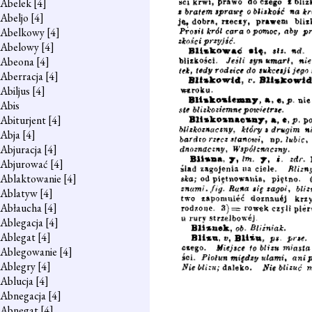
Abelek
[4]
Abeljo
[4]
Abelkowy
[4]
Abelowy
[4]
Abeona
[4]
Aberracja
[4]
Abiljus
[4]
Abis
Abiturjent
[4]
Abja
[4]
Abjuracja
[4]
Abjurować
[4]
Ablaktowanie
[4]
Ablatyw
[4]
Abłaucha
[4]
Ablegacja
[4]
Ablegat
[4]
Ablegowanie
[4]
Ablegry
[4]
Ablucja
[4]
Abnegacja
[4]
Abnegat
[4]