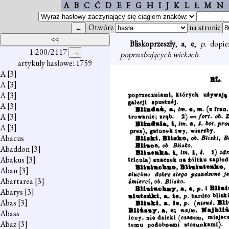
A
B
C
Ć
D
E
F
G
H
I
J
K
L
Ł
M
N
Otwórz
na stronie
Bliskoprzeszły
,
a
,
e
,
p.
dopie
1-200/2117
poprzedzających wiekach
.
artykuły hasłowe: 1759
A
[3]
A
[3]
A
[3]
A
[3]
A
[3]
A
[3]
Abacus
Abaddon
[3]
Abakus
[3]
Aban
[3]
Abartarea
[3]
Abarys
[3]
Abas
[3]
Abass
Abaz
[3]