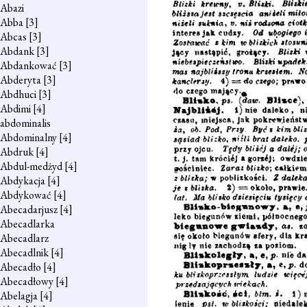
Abazi
Abba
[3]
Abcas
[3]
Abdank
[3]
Abdankować
[3]
Abderyta
[3]
Abdhuci
[3]
Abdimi
[4]
abdominalis
Abdominalny
[4]
Abdruk
[4]
Abdul-medżyd
[4]
Abdykacja
[4]
Abdykować
[4]
Abecadarjusz
[4]
Abecadlarka
Abecadlarz
Abecadlnik
[4]
Abecadło
[4]
Abecadłowy
[4]
Abelagja
[4]