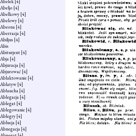
Abelek
[4]
Abeljo
[4]
Abelkowy
[4]
Abelowy
[4]
Abeona
[4]
Aberracja
[4]
Abiljus
[4]
Abis
Abiturjent
[4]
Abja
[4]
Abjuracja
[4]
Abjurować
[4]
Ablaktowanie
[4]
Ablatyw
[4]
Abłaucha
[4]
Ablegacja
[4]
Ablegat
[4]
Ablegowanie
[4]
Ablegry
[4]
Ablucja
[4]
Abnegacja
[4]
Abnegat
[4]