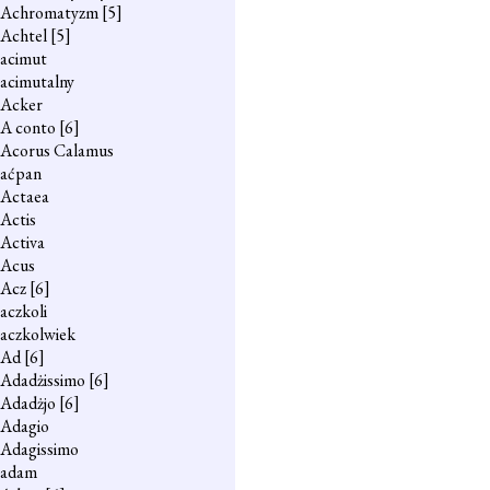
Achromatyzm
[5]
Achtel
[5]
acimut
acimutalny
Acker
A conto
[6]
Acorus Calamus
aćpan
Actaea
Actis
Activa
Acus
Acz
[6]
aczkoli
aczkolwiek
Ad
[6]
Adadżissimo
[6]
Adadżjo
[6]
Adagio
Adagissimo
adam