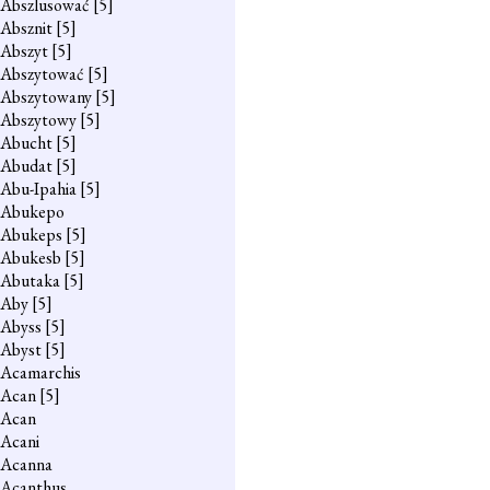
Abszlusować
[5]
Absznit
[5]
Abszyt
[5]
Abszytować
[5]
Abszytowany
[5]
Abszytowy
[5]
Abucht
[5]
Abudat
[5]
Abu-Ipahia
[5]
Abukepo
Abukeps
[5]
Abukesb
[5]
Abutaka
[5]
Aby
[5]
Abyss
[5]
Abyst
[5]
Acamarchis
Acan
[5]
Acan
Acani
Acanna
Acanthus