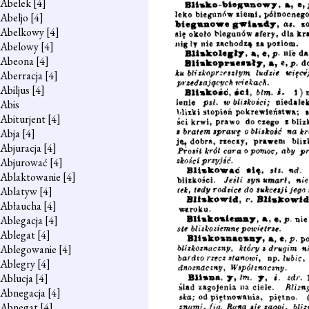
Abelek
[4]
Abeljo
[4]
Abelkowy
[4]
Abelowy
[4]
Abeona
[4]
Aberracja
[4]
Abiljus
[4]
Abis
Abiturjent
[4]
Abja
[4]
Abjuracja
[4]
Abjurować
[4]
Ablaktowanie
[4]
Ablatyw
[4]
Abłaucha
[4]
Ablegacja
[4]
Ablegat
[4]
Ablegowanie
[4]
Ablegry
[4]
Ablucja
[4]
Abnegacja
[4]
Abnegat
[4]