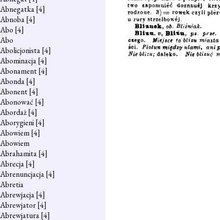
Abnegatka
[4]
Abnoba
[4]
Abo
[4]
Abo
Abolicjonista
[4]
Abominacja
[4]
Abonament
[4]
Abonda
[4]
Abonent
[4]
Abonować
[4]
Abordaż
[4]
Aborygieni
[4]
Abowiem
[4]
Abowiem
Abrahamita
[4]
Abrecja
[4]
Abrenuncjacja
[4]
Abretia
Abrewjacja
[4]
Abrewjator
[4]
Abrewjatura
[4]