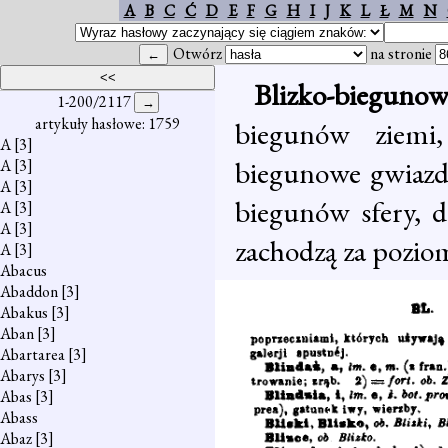
A
B
C
Ć
D
E
F
G
H
I
J
K
L
Ł
M
N
Otwórz
na stronie
Blizko-bieguno
1-200/2117
artykuły hasłowe: 1759
biegunów ziemi
A
[3]
biegunowe gwiaz
A
[3]
A
[3]
biegunów sfery, d
A
[3]
A
[3]
zachodzą za pozio
A
[3]
Abacus
Abaddon
[3]
Abakus
[3]
Aban
[3]
Abartarea
[3]
Abarys
[3]
Abas
[3]
Abass
Abaz
[3]