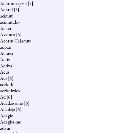
Achromatyzm
[5]
Achtel
[5]
acimut
acimutalny
Acker
A conto
[6]
Acorus Calamus
aćpan
Actaea
Actis
Activa
Acus
Acz
[6]
aczkoli
aczkolwiek
Ad
[6]
Adadżissimo
[6]
Adadżjo
[6]
Adagio
Adagissimo
adam