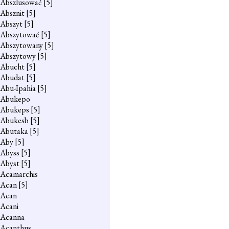
Abszlusować
[5]
Absznit
[5]
Abszyt
[5]
Abszytować
[5]
Abszytowany
[5]
Abszytowy
[5]
Abucht
[5]
Abudat
[5]
Abu-Ipahia
[5]
Abukepo
Abukeps
[5]
Abukesb
[5]
Abutaka
[5]
Aby
[5]
Abyss
[5]
Abyst
[5]
Acamarchis
Acan
[5]
Acan
Acani
Acanna
Acanthus