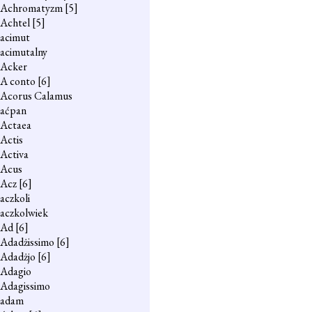
Achromatyzm
[5]
Achtel
[5]
acimut
acimutalny
Acker
A conto
[6]
Acorus Calamus
aćpan
Actaea
Actis
Activa
Acus
Acz
[6]
aczkoli
aczkolwiek
Ad
[6]
Adadżissimo
[6]
Adadżjo
[6]
Adagio
Adagissimo
adam