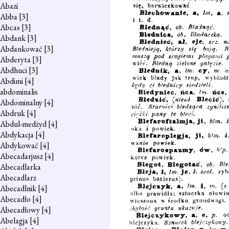
Abazi
Abba
[3]
Abcas
[3]
Abdank
[3]
Abdankować
[3]
Abderyta
[3]
Abdhuci
[3]
Abdimi
[4]
abdominalis
Abdominalny
[4]
Abdruk
[4]
Abdul-medżyd
[4]
Abdykacja
[4]
Abdykować
[4]
Abecadarjusz
[4]
Abecadlarka
Abecadlarz
Abecadlnik
[4]
Abecadło
[4]
Abecadłowy
[4]
Abelagja
[4]