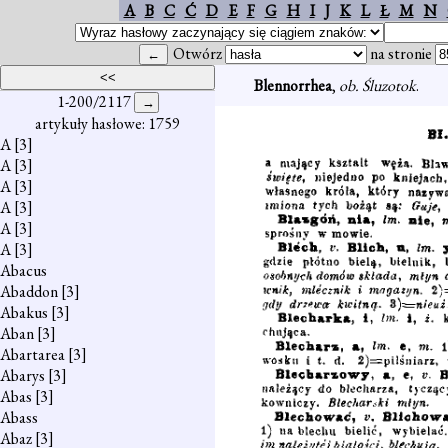
A
B
C
Ć
D
E
F
G
H
I
J
K
L
Ł
M
N
Otwórz
na stronie
Blennorrhea
,
ob. Śluzotok
.
1-200/2117
artykuły hasłowe: 1759
A
[3]
A
[3]
A
[3]
A
[3]
A
[3]
A
[3]
Abacus
Abaddon
[3]
Abakus
[3]
Aban
[3]
Abartarea
[3]
Abarys
[3]
Abas
[3]
Abass
Abaz
[3]