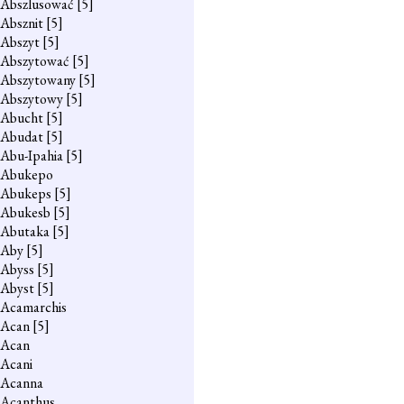
Abszlusować
[5]
Absznit
[5]
Abszyt
[5]
Abszytować
[5]
Abszytowany
[5]
Abszytowy
[5]
Abucht
[5]
Abudat
[5]
Abu-Ipahia
[5]
Abukepo
Abukeps
[5]
Abukesb
[5]
Abutaka
[5]
Aby
[5]
Abyss
[5]
Abyst
[5]
Acamarchis
Acan
[5]
Acan
Acani
Acanna
Acanthus