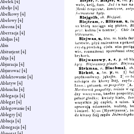
Abelek
[4]
Abeljo
[4]
Abelkowy
[4]
Abelowy
[4]
Abeona
[4]
Aberracja
[4]
Abiljus
[4]
Abis
Abiturjent
[4]
Abja
[4]
Abjuracja
[4]
Abjurować
[4]
Ablaktowanie
[4]
Ablatyw
[4]
Abłaucha
[4]
Ablegacja
[4]
Ablegat
[4]
Ablegowanie
[4]
Ablegry
[4]
Ablucja
[4]
Abnegacja
[4]
Abnegat
[4]