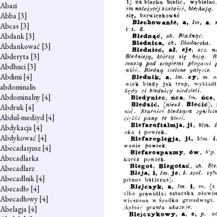
Abazi
Abba
[3]
Abcas
[3]
Abdank
[3]
Abdankować
[3]
Abderyta
[3]
Abdhuci
[3]
Abdimi
[4]
abdominalis
Abdominalny
[4]
Abdruk
[4]
Abdul-medżyd
[4]
Abdykacja
[4]
Abdykować
[4]
Abecadarjusz
[4]
Abecadlarka
Abecadlarz
Abecadlnik
[4]
Abecadło
[4]
Abecadłowy
[4]
Abelagja
[4]