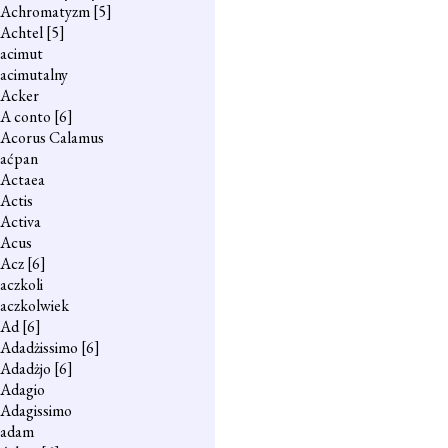
Achromatyzm
[5]
Achtel
[5]
acimut
acimutalny
Acker
A conto
[6]
Acorus Calamus
aćpan
Actaea
Actis
Activa
Acus
Acz
[6]
aczkoli
aczkolwiek
Ad
[6]
Adadżissimo
[6]
Adadżjo
[6]
Adagio
Adagissimo
adam