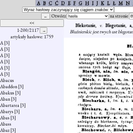
A
B
C
Ć
D
E
F
G
H
I
J
K
L
Ł
M
N
Otwórz
na stronie
Blekotanie
,
v
.
Blegotanie
,
a
1-200/2117
Bluźnierskic jest twych ust blegotan
artykuły hasłowe: 1759
A
[3]
A
[3]
A
[3]
A
[3]
A
[3]
A
[3]
Abacus
Abaddon
[3]
Abakus
[3]
Aban
[3]
Abartarea
[3]
Abarys
[3]
Abas
[3]
Abass
Abaz
[3]