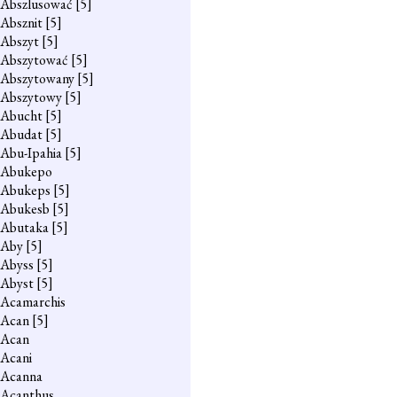
Abszlusować
[5]
Absznit
[5]
Abszyt
[5]
Abszytować
[5]
Abszytowany
[5]
Abszytowy
[5]
Abucht
[5]
Abudat
[5]
Abu-Ipahia
[5]
Abukepo
Abukeps
[5]
Abukesb
[5]
Abutaka
[5]
Aby
[5]
Abyss
[5]
Abyst
[5]
Acamarchis
Acan
[5]
Acan
Acani
Acanna
Acanthus