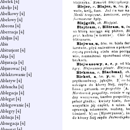
Abelek
[4]
Abeljo
[4]
Abelkowy
[4]
Abelowy
[4]
Abeona
[4]
Aberracja
[4]
Abiljus
[4]
Abis
Abiturjent
[4]
Abja
[4]
Abjuracja
[4]
Abjurować
[4]
Ablaktowanie
[4]
Ablatyw
[4]
Abłaucha
[4]
Ablegacja
[4]
Ablegat
[4]
Ablegowanie
[4]
Ablegry
[4]
Ablucja
[4]
Abnegacja
[4]
Abnegat
[4]