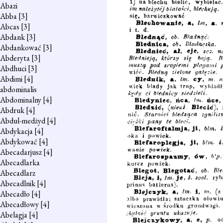
Abazi
Abba
[3]
Abcas
[3]
Abdank
[3]
Abdankować
[3]
Abderyta
[3]
Abdhuci
[3]
Abdimi
[4]
abdominalis
Abdominalny
[4]
Abdruk
[4]
Abdul-medżyd
[4]
Abdykacja
[4]
Abdykować
[4]
Abecadarjusz
[4]
Abecadlarka
Abecadlarz
Abecadlnik
[4]
Abecadło
[4]
Abecadłowy
[4]
Abelagja
[4]