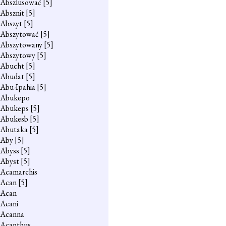
Abszlusować
[5]
Absznit
[5]
Abszyt
[5]
Abszytować
[5]
Abszytowany
[5]
Abszytowy
[5]
Abucht
[5]
Abudat
[5]
Abu-Ipahia
[5]
Abukepo
Abukeps
[5]
Abukesb
[5]
Abutaka
[5]
Aby
[5]
Abyss
[5]
Abyst
[5]
Acamarchis
Acan
[5]
Acan
Acani
Acanna
Acanthus