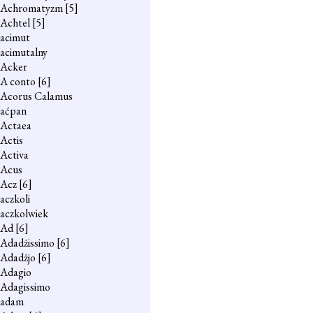
Achromatyzm
[5]
Achtel
[5]
acimut
acimutalny
Acker
A conto
[6]
Acorus Calamus
aćpan
Actaea
Actis
Activa
Acus
Acz
[6]
aczkoli
aczkolwiek
Ad
[6]
Adadżissimo
[6]
Adadżjo
[6]
Adagio
Adagissimo
adam