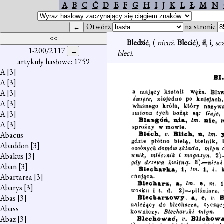
A
B
C
Ć
D
E
F
G
H
I
J
K
L
Ł
M
N
Otwórz
na stronie
Bledzić
, (
nieuż.
Blecić
),
ił
,
i
,
sc
1-200/2117
bleci.
artykuły hasłowe: 1759
A
[3]
A
[3]
A
[3]
A
[3]
A
[3]
A
[3]
Abacus
Abaddon
[3]
Abakus
[3]
Aban
[3]
Abartarea
[3]
Abarys
[3]
Abas
[3]
Abass
Abaz
[3]