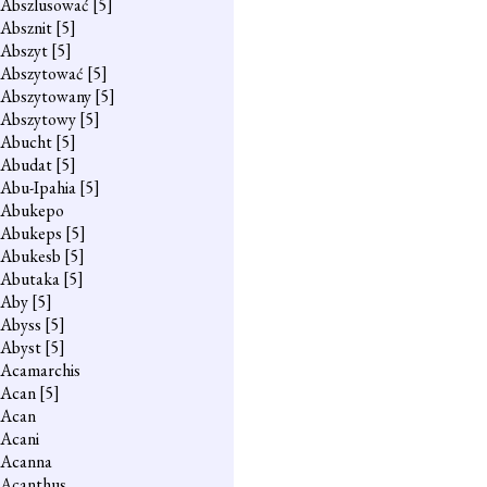
Abszlusować
[5]
Absznit
[5]
Abszyt
[5]
Abszytować
[5]
Abszytowany
[5]
Abszytowy
[5]
Abucht
[5]
Abudat
[5]
Abu-Ipahia
[5]
Abukepo
Abukeps
[5]
Abukesb
[5]
Abutaka
[5]
Aby
[5]
Abyss
[5]
Abyst
[5]
Acamarchis
Acan
[5]
Acan
Acani
Acanna
Acanthus