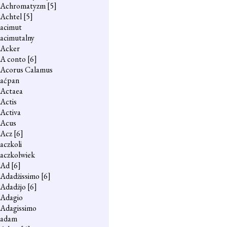
Achromatyzm
[5]
Achtel
[5]
acimut
acimutalny
Acker
A conto
[6]
Acorus Calamus
aćpan
Actaea
Actis
Activa
Acus
Acz
[6]
aczkoli
aczkolwiek
Ad
[6]
Adadżissimo
[6]
Adadżjo
[6]
Adagio
Adagissimo
adam