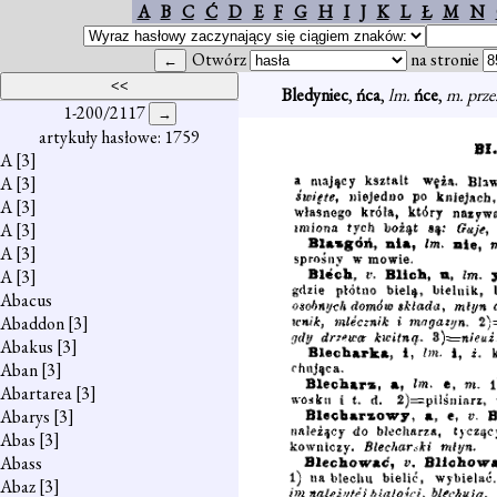
A
B
C
Ć
D
E
F
G
H
I
J
K
L
Ł
M
N
Otwórz
na stronie
Bledyniec
,
ńca
,
lm.
ńce
,
m. prze
1-200/2117
artykuły hasłowe: 1759
A
[3]
A
[3]
A
[3]
A
[3]
A
[3]
A
[3]
Abacus
Abaddon
[3]
Abakus
[3]
Aban
[3]
Abartarea
[3]
Abarys
[3]
Abas
[3]
Abass
Abaz
[3]