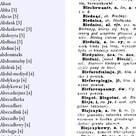
Abazi
Abba
[3]
Abcas
[3]
Abdank
[3]
Abdankować
[3]
Abderyta
[3]
Abdhuci
[3]
Abdimi
[4]
abdominalis
Abdominalny
[4]
Abdruk
[4]
Abdul-medżyd
[4]
Abdykacja
[4]
Abdykować
[4]
Abecadarjusz
[4]
Abecadlarka
Abecadlarz
Abecadlnik
[4]
Abecadło
[4]
Abecadłowy
[4]
Abelagja
[4]