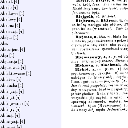
Abelek
[4]
Abeljo
[4]
Abelkowy
[4]
Abelowy
[4]
Abeona
[4]
Aberracja
[4]
Abiljus
[4]
Abis
Abiturjent
[4]
Abja
[4]
Abjuracja
[4]
Abjurować
[4]
Ablaktowanie
[4]
Ablatyw
[4]
Abłaucha
[4]
Ablegacja
[4]
Ablegat
[4]
Ablegowanie
[4]
Ablegry
[4]
Ablucja
[4]
Abnegacja
[4]
Abnegat
[4]