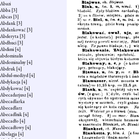
Abazi
Abba
[3]
Abcas
[3]
Abdank
[3]
Abdankować
[3]
Abderyta
[3]
Abdhuci
[3]
Abdimi
[4]
abdominalis
Abdominalny
[4]
Abdruk
[4]
Abdul-medżyd
[4]
Abdykacja
[4]
Abdykować
[4]
Abecadarjusz
[4]
Abecadlarka
Abecadlarz
Abecadlnik
[4]
Abecadło
[4]
Abecadłowy
[4]
Abelagja
[4]