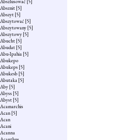
Abszlusować
[5]
Absznit
[5]
Abszyt
[5]
Abszytować
[5]
Abszytowany
[5]
Abszytowy
[5]
Abucht
[5]
Abudat
[5]
Abu-Ipahia
[5]
Abukepo
Abukeps
[5]
Abukesb
[5]
Abutaka
[5]
Aby
[5]
Abyss
[5]
Abyst
[5]
Acamarchis
Acan
[5]
Acan
Acani
Acanna
Acanthus