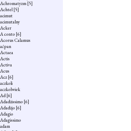
Achromatyzm
[5]
Achtel
[5]
acimut
acimutalny
Acker
A conto
[6]
Acorus Calamus
aćpan
Actaea
Actis
Activa
Acus
Acz
[6]
aczkoli
aczkolwiek
Ad
[6]
Adadżissimo
[6]
Adadżjo
[6]
Adagio
Adagissimo
adam