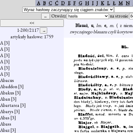
A
B
C
Ć
D
E
F
G
H
I
J
K
L
Ł
M
N
Otwórz
na stronie
Blauaż
,
u
,
lm.
e
,
m.
( z niem
1-200/2117
zwyczajnego blauazu czyli korytow
artykuły hasłowe: 1759
A
[3]
A
[3]
A
[3]
A
[3]
A
[3]
A
[3]
Abacus
Abaddon
[3]
Abakus
[3]
Aban
[3]
Abartarea
[3]
Abarys
[3]
Abas
[3]
Abass
Abaz
[3]