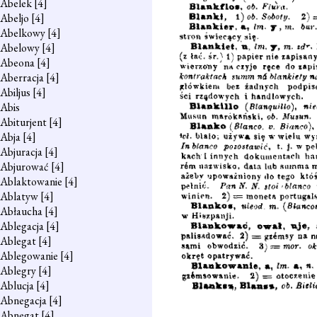
Abelek
[4]
Abeljo
[4]
Abelkowy
[4]
Abelowy
[4]
Abeona
[4]
Aberracja
[4]
Abiljus
[4]
Abis
Abiturjent
[4]
Abja
[4]
Abjuracja
[4]
Abjurować
[4]
Ablaktowanie
[4]
Ablatyw
[4]
Abłaucha
[4]
Ablegacja
[4]
Ablegat
[4]
Ablegowanie
[4]
Ablegry
[4]
Ablucja
[4]
Abnegacja
[4]
Abnegat
[4]