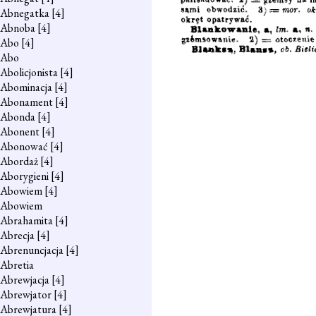
Abnegatka
[4]
Abnoba
[4]
Abo
[4]
Abo
Abolicjonista
[4]
Abominacja
[4]
Abonament
[4]
Abonda
[4]
Abonent
[4]
Abonować
[4]
Abordaż
[4]
Aborygieni
[4]
Abowiem
[4]
Abowiem
Abrahamita
[4]
Abrecja
[4]
Abrenuncjacja
[4]
Abretia
Abrewjacja
[4]
Abrewjator
[4]
Abrewjatura
[4]