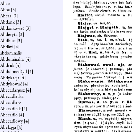
Abazi
Abba
[3]
Abcas
[3]
Abdank
[3]
Abdankować
[3]
Abderyta
[3]
Abdhuci
[3]
Abdimi
[4]
abdominalis
Abdominalny
[4]
Abdruk
[4]
Abdul-medżyd
[4]
Abdykacja
[4]
Abdykować
[4]
Abecadarjusz
[4]
Abecadlarka
Abecadlarz
Abecadlnik
[4]
Abecadło
[4]
Abecadłowy
[4]
Abelagja
[4]