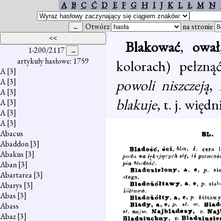
A
B
C
Ć
D
E
F
G
H
I
J
K
L
Ł
M
N
Otwórz
na stronie
Blakować
,
ował
1-200/2117
artykuły hasłowe: 1759
kolorach) pełzną
A
[3]
powoli niszczeją
,
A
[3]
A
[3]
blakuje
, t. j. więdn
A
[3]
A
[3]
A
[3]
Abacus
Abaddon
[3]
Abakus
[3]
Aban
[3]
Abartarea
[3]
Abarys
[3]
Abas
[3]
Abass
Abaz
[3]