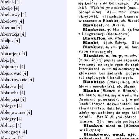
Abelek
[4]
Abeljo
[4]
Abelkowy
[4]
Abelowy
[4]
Abeona
[4]
Aberracja
[4]
Abiljus
[4]
Abis
Abiturjent
[4]
Abja
[4]
Abjuracja
[4]
Abjurować
[4]
Ablaktowanie
[4]
Ablatyw
[4]
Abłaucha
[4]
Ablegacja
[4]
Ablegat
[4]
Ablegowanie
[4]
Ablegry
[4]
Ablucja
[4]
Abnegacja
[4]
Abnegat
[4]