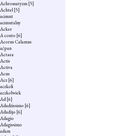
Achromatyzm
[5]
Achtel
[5]
acimut
acimutalny
Acker
A conto
[6]
Acorus Calamus
aćpan
Actaea
Actis
Activa
Acus
Acz
[6]
aczkoli
aczkolwiek
Ad
[6]
Adadżissimo
[6]
Adadżjo
[6]
Adagio
Adagissimo
adam