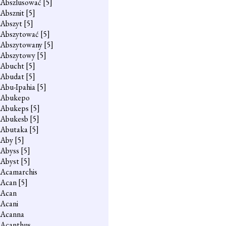
Abszlusować
[5]
Absznit
[5]
Abszyt
[5]
Abszytować
[5]
Abszytowany
[5]
Abszytowy
[5]
Abucht
[5]
Abudat
[5]
Abu-Ipahia
[5]
Abukepo
Abukeps
[5]
Abukesb
[5]
Abutaka
[5]
Aby
[5]
Abyss
[5]
Abyst
[5]
Acamarchis
Acan
[5]
Acan
Acani
Acanna
Acanthus