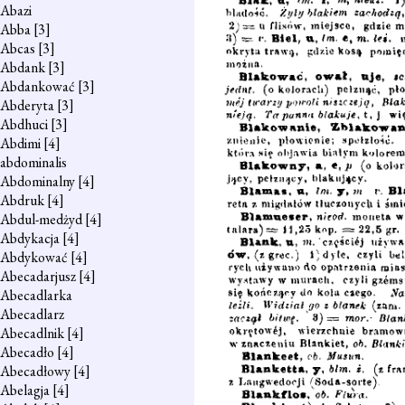
Abazi
Abba
[3]
Abcas
[3]
Abdank
[3]
Abdankować
[3]
Abderyta
[3]
Abdhuci
[3]
Abdimi
[4]
abdominalis
Abdominalny
[4]
Abdruk
[4]
Abdul-medżyd
[4]
Abdykacja
[4]
Abdykować
[4]
Abecadarjusz
[4]
Abecadlarka
Abecadlarz
Abecadlnik
[4]
Abecadło
[4]
Abecadłowy
[4]
Abelagja
[4]