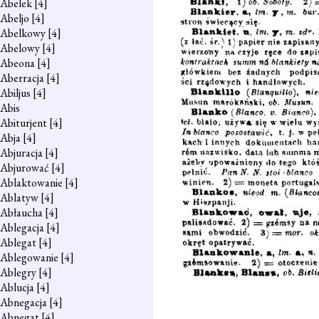
Abelek
[4]
Abeljo
[4]
Abelkowy
[4]
Abelowy
[4]
Abeona
[4]
Aberracja
[4]
Abiljus
[4]
Abis
Abiturjent
[4]
Abja
[4]
Abjuracja
[4]
Abjurować
[4]
Ablaktowanie
[4]
Ablatyw
[4]
Abłaucha
[4]
Ablegacja
[4]
Ablegat
[4]
Ablegowanie
[4]
Ablegry
[4]
Ablucja
[4]
Abnegacja
[4]
Abnegat
[4]