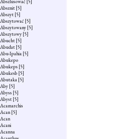
Abszlusować
[5]
Absznit
[5]
Abszyt
[5]
Abszytować
[5]
Abszytowany
[5]
Abszytowy
[5]
Abucht
[5]
Abudat
[5]
Abu-Ipahia
[5]
Abukepo
Abukeps
[5]
Abukesb
[5]
Abutaka
[5]
Aby
[5]
Abyss
[5]
Abyst
[5]
Acamarchis
Acan
[5]
Acan
Acani
Acanna
Acanthus