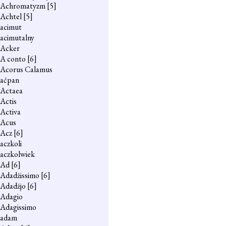
Achromatyzm
[5]
Achtel
[5]
acimut
acimutalny
Acker
A conto
[6]
Acorus Calamus
aćpan
Actaea
Actis
Activa
Acus
Acz
[6]
aczkoli
aczkolwiek
Ad
[6]
Adadżissimo
[6]
Adadżjo
[6]
Adagio
Adagissimo
adam