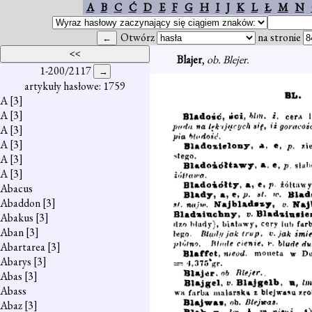
A
B
C
Ć
D
E
F
G
H
I
J
K
L
Ł
M
N
Otwórz
na stronie
Blajer
,
ob. Blejer.
1-200/2117
artykuły hasłowe: 1759
A
[3]
A
[3]
A
[3]
A
[3]
A
[3]
A
[3]
Abacus
Abaddon
[3]
Abakus
[3]
Aban
[3]
Abartarea
[3]
Abarys
[3]
Abas
[3]
Abass
Abaz
[3]