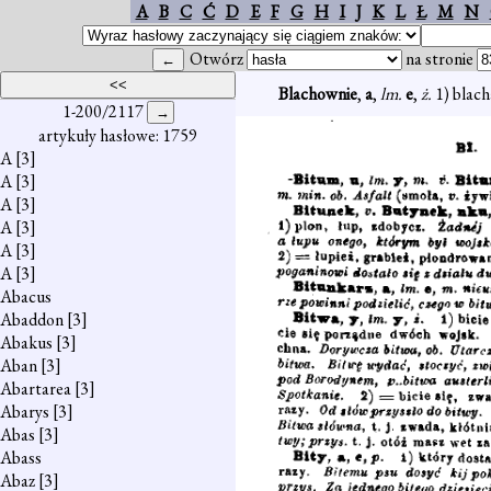
A
B
C
Ć
D
E
F
G
H
I
J
K
L
Ł
M
N
Otwórz
na stronie
Blachownie
,
a
,
lm.
e
,
ż.
1) blach
1-200/2117
artykuły hasłowe: 1759
A
[3]
A
[3]
A
[3]
A
[3]
A
[3]
A
[3]
Abacus
Abaddon
[3]
Abakus
[3]
Aban
[3]
Abartarea
[3]
Abarys
[3]
Abas
[3]
Abass
Abaz
[3]