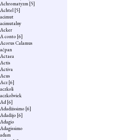
Achromatyzm
[5]
Achtel
[5]
acimut
acimutalny
Acker
A conto
[6]
Acorus Calamus
aćpan
Actaea
Actis
Activa
Acus
Acz
[6]
aczkoli
aczkolwiek
Ad
[6]
Adadżissimo
[6]
Adadżjo
[6]
Adagio
Adagissimo
adam