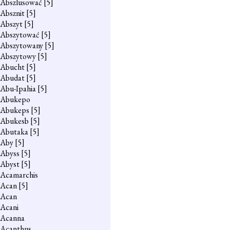
Abszlusować
[5]
Absznit
[5]
Abszyt
[5]
Abszytować
[5]
Abszytowany
[5]
Abszytowy
[5]
Abucht
[5]
Abudat
[5]
Abu-Ipahia
[5]
Abukepo
Abukeps
[5]
Abukesb
[5]
Abutaka
[5]
Aby
[5]
Abyss
[5]
Abyst
[5]
Acamarchis
Acan
[5]
Acan
Acani
Acanna
Acanthus