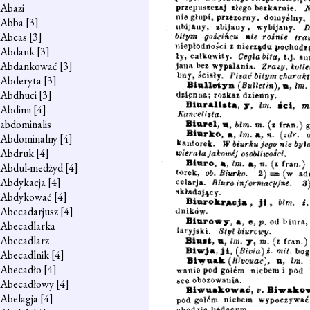
Abazi
Abba
[3]
Abcas
[3]
Abdank
[3]
Abdankować
[3]
Abderyta
[3]
Abdhuci
[3]
Abdimi
[4]
abdominalis
Abdominalny
[4]
Abdruk
[4]
Abdul-medżyd
[4]
Abdykacja
[4]
Abdykować
[4]
Abecadarjusz
[4]
Abecadlarka
Abecadlarz
Abecadlnik
[4]
Abecadło
[4]
Abecadłowy
[4]
Abelagja
[4]