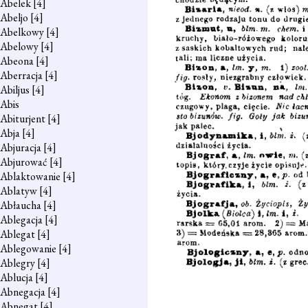
Abelek
[4]
Abeljo
[4]
Abelkowy
[4]
Abelowy
[4]
Abeona
[4]
Aberracja
[4]
Abiljus
[4]
Abis
Abiturjent
[4]
Abja
[4]
Abjuracja
[4]
Abjurować
[4]
Ablaktowanie
[4]
Ablatyw
[4]
Abłaucha
[4]
Ablegacja
[4]
Ablegat
[4]
Ablegowanie
[4]
Ablegry
[4]
Ablucja
[4]
Abnegacja
[4]
Abnegat
[4]