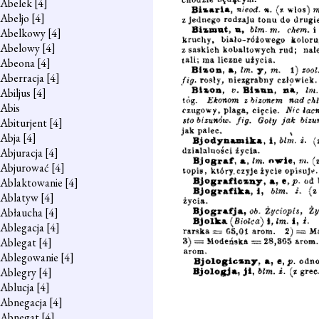
Abelek
[4]
Abeljo
[4]
Abelkowy
[4]
Abelowy
[4]
Abeona
[4]
Aberracja
[4]
Abiljus
[4]
Abis
Abiturjent
[4]
Abja
[4]
Abjuracja
[4]
Abjurować
[4]
Ablaktowanie
[4]
Ablatyw
[4]
Abłaucha
[4]
Ablegacja
[4]
Ablegat
[4]
Ablegowanie
[4]
Ablegry
[4]
Ablucja
[4]
Abnegacja
[4]
Abnegat
[4]