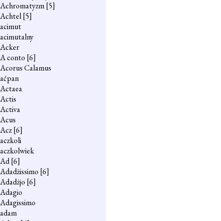
Achromatyzm
[5]
Achtel
[5]
acimut
acimutalny
Acker
A conto
[6]
Acorus Calamus
aćpan
Actaea
Actis
Activa
Acus
Acz
[6]
aczkoli
aczkolwiek
Ad
[6]
Adadżissimo
[6]
Adadżjo
[6]
Adagio
Adagissimo
adam