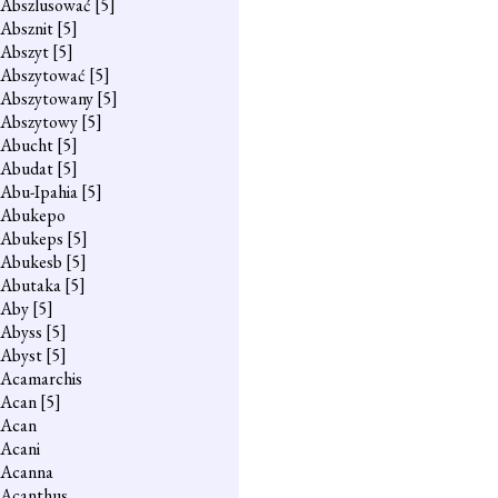
Abszlusować
[5]
Absznit
[5]
Abszyt
[5]
Abszytować
[5]
Abszytowany
[5]
Abszytowy
[5]
Abucht
[5]
Abudat
[5]
Abu-Ipahia
[5]
Abukepo
Abukeps
[5]
Abukesb
[5]
Abutaka
[5]
Aby
[5]
Abyss
[5]
Abyst
[5]
Acamarchis
Acan
[5]
Acan
Acani
Acanna
Acanthus