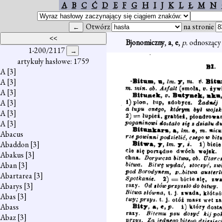
A
B
C
Ć
D
E
F
G
H
I
J
K
L
Ł
M
N
Otwórz
na stronie
Bjonomiczny
,
a
,
e
,
p.
odnoszący 
1-200/2117
artykuły hasłowe: 1759
A
[3]
A
[3]
A
[3]
A
[3]
A
[3]
A
[3]
Abacus
Abaddon
[3]
Abakus
[3]
Aban
[3]
Abartarea
[3]
Abarys
[3]
Abas
[3]
Abass
Abaz
[3]