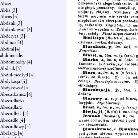
Abazi
Abba
[3]
Abcas
[3]
Abdank
[3]
Abdankować
[3]
Abderyta
[3]
Abdhuci
[3]
Abdimi
[4]
abdominalis
Abdominalny
[4]
Abdruk
[4]
Abdul-medżyd
[4]
Abdykacja
[4]
Abdykować
[4]
Abecadarjusz
[4]
Abecadlarka
Abecadlarz
Abecadlnik
[4]
Abecadło
[4]
Abecadłowy
[4]
Abelagja
[4]