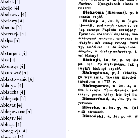
Abelek
[4]
Abeljo
[4]
Abelkowy
[4]
Abelowy
[4]
Abeona
[4]
Aberracja
[4]
Abiljus
[4]
Abis
Abiturjent
[4]
Abja
[4]
Abjuracja
[4]
Abjurować
[4]
Ablaktowanie
[4]
Ablatyw
[4]
Abłaucha
[4]
Ablegacja
[4]
Ablegat
[4]
Ablegowanie
[4]
Ablegry
[4]
Ablucja
[4]
Abnegacja
[4]
Abnegat
[4]