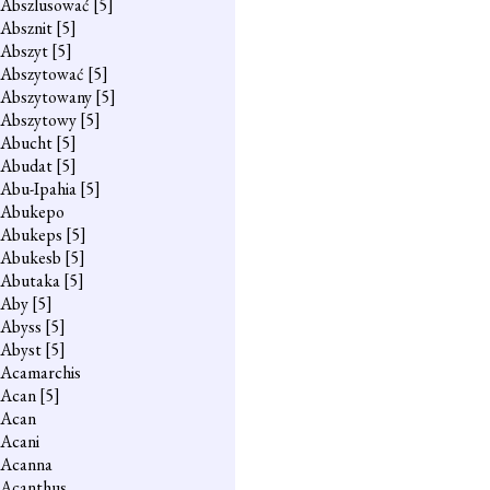
Abszlusować
[5]
Absznit
[5]
Abszyt
[5]
Abszytować
[5]
Abszytowany
[5]
Abszytowy
[5]
Abucht
[5]
Abudat
[5]
Abu-Ipahia
[5]
Abukepo
Abukeps
[5]
Abukesb
[5]
Abutaka
[5]
Aby
[5]
Abyss
[5]
Abyst
[5]
Acamarchis
Acan
[5]
Acan
Acani
Acanna
Acanthus