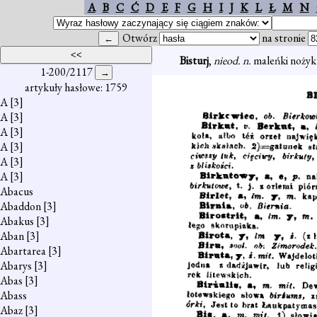
A
B
C
Ć
D
E
F
G
H
I
J
K
L
Ł
M
N
Otwórz
na stronie
Bisturj
,
nieod. n.
maleńki nożyk 
1-200/2117
artykuły hasłowe: 1759
A
[3]
A
[3]
A
[3]
A
[3]
A
[3]
A
[3]
Abacus
Abaddon
[3]
Abakus
[3]
Aban
[3]
Abartarea
[3]
Abarys
[3]
Abas
[3]
Abass
Abaz
[3]