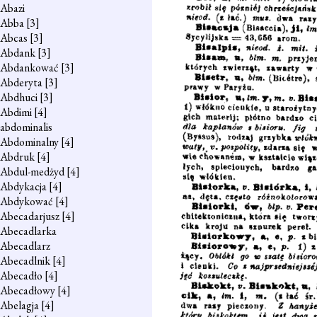
Abazi
Abba
[3]
Abcas
[3]
Abdank
[3]
Abdankować
[3]
Abderyta
[3]
Abdhuci
[3]
Abdimi
[4]
abdominalis
Abdominalny
[4]
Abdruk
[4]
Abdul-medżyd
[4]
Abdykacja
[4]
Abdykować
[4]
Abecadarjusz
[4]
Abecadlarka
Abecadlarz
Abecadlnik
[4]
Abecadło
[4]
Abecadłowy
[4]
Abelagja
[4]