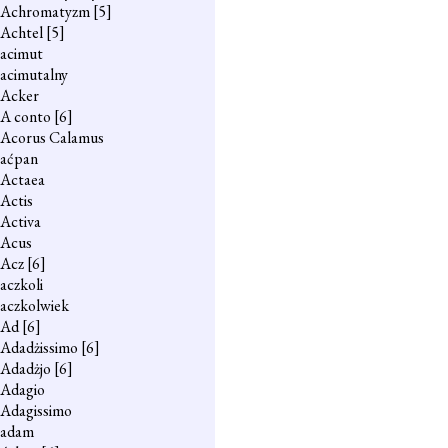
Achromatyzm
[5]
Achtel
[5]
acimut
acimutalny
Acker
A conto
[6]
Acorus Calamus
aćpan
Actaea
Actis
Activa
Acus
Acz
[6]
aczkoli
aczkolwiek
Ad
[6]
Adadżissimo
[6]
Adadżjo
[6]
Adagio
Adagissimo
adam