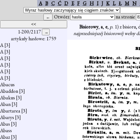
A
B
C
Ć
D
E
F
G
H
I
J
K
L
Ł
M
N
Otwórz
na stronie
Bisiorowy
,
a
,
e
,
p.
1) z bisioru,
1-200/2117
najprzedniejszéj bisiorowéj wełny d
artykuły hasłowe: 1759
A
[3]
A
[3]
A
[3]
A
[3]
A
[3]
A
[3]
Abacus
Abaddon
[3]
Abakus
[3]
Aban
[3]
Abartarea
[3]
Abarys
[3]
Abas
[3]
Abass
Abaz
[3]