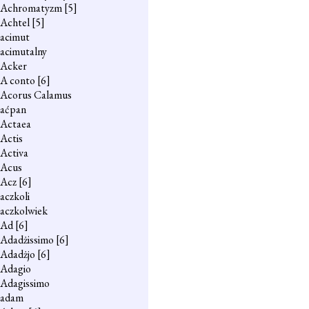
Achromatyzm
[5]
Achtel
[5]
acimut
acimutalny
Acker
A conto
[6]
Acorus Calamus
aćpan
Actaea
Actis
Activa
Acus
Acz
[6]
aczkoli
aczkolwiek
Ad
[6]
Adadżissimo
[6]
Adadżjo
[6]
Adagio
Adagissimo
adam