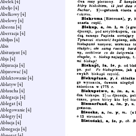
Abelek
[4]
Abeljo
[4]
Abelkowy
[4]
Abelowy
[4]
Abeona
[4]
Aberracja
[4]
Abiljus
[4]
Abis
Abiturjent
[4]
Abja
[4]
Abjuracja
[4]
Abjurować
[4]
Ablaktowanie
[4]
Ablatyw
[4]
Abłaucha
[4]
Ablegacja
[4]
Ablegat
[4]
Ablegowanie
[4]
Ablegry
[4]
Ablucja
[4]
Abnegacja
[4]
Abnegat
[4]