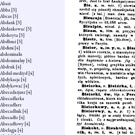
Abazi
Abba
[3]
Abcas
[3]
Abdank
[3]
Abdankować
[3]
Abderyta
[3]
Abdhuci
[3]
Abdimi
[4]
abdominalis
Abdominalny
[4]
Abdruk
[4]
Abdul-medżyd
[4]
Abdykacja
[4]
Abdykować
[4]
Abecadarjusz
[4]
Abecadlarka
Abecadlarz
Abecadlnik
[4]
Abecadło
[4]
Abecadłowy
[4]
Abelagja
[4]