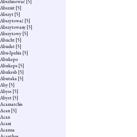
Abszlusować
[5]
Absznit
[5]
Abszyt
[5]
Abszytować
[5]
Abszytowany
[5]
Abszytowy
[5]
Abucht
[5]
Abudat
[5]
Abu-Ipahia
[5]
Abukepo
Abukeps
[5]
Abukesb
[5]
Abutaka
[5]
Aby
[5]
Abyss
[5]
Abyst
[5]
Acamarchis
Acan
[5]
Acan
Acani
Acanna
Acanthus