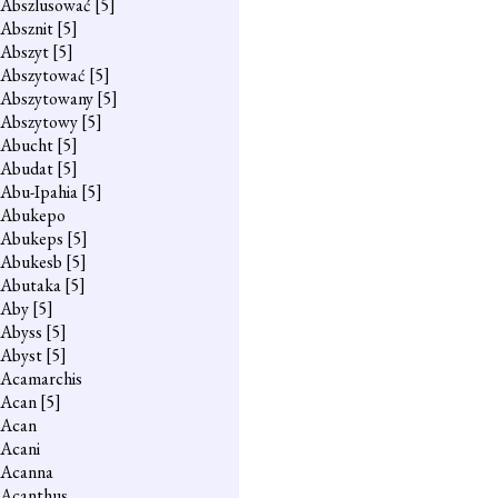
Abszlusować
[5]
Absznit
[5]
Abszyt
[5]
Abszytować
[5]
Abszytowany
[5]
Abszytowy
[5]
Abucht
[5]
Abudat
[5]
Abu-Ipahia
[5]
Abukepo
Abukeps
[5]
Abukesb
[5]
Abutaka
[5]
Aby
[5]
Abyss
[5]
Abyst
[5]
Acamarchis
Acan
[5]
Acan
Acani
Acanna
Acanthus