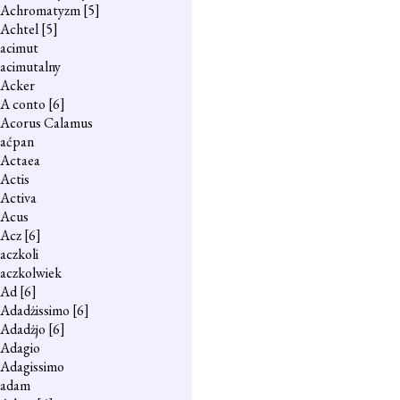
Achromatyzm
[5]
Achtel
[5]
acimut
acimutalny
Acker
A conto
[6]
Acorus Calamus
aćpan
Actaea
Actis
Activa
Acus
Acz
[6]
aczkoli
aczkolwiek
Ad
[6]
Adadżissimo
[6]
Adadżjo
[6]
Adagio
Adagissimo
adam