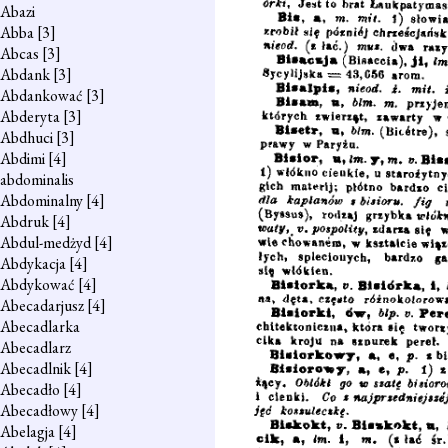
Abazi
Abba
[3]
Abcas
[3]
Abdank
[3]
Abdankować
[3]
Abderyta
[3]
Abdhuci
[3]
Abdimi
[4]
abdominalis
Abdominalny
[4]
Abdruk
[4]
Abdul-medżyd
[4]
Abdykacja
[4]
Abdykować
[4]
Abecadarjusz
[4]
Abecadlarka
Abecadlarz
Abecadlnik
[4]
Abecadło
[4]
Abecadłowy
[4]
Abelagja
[4]