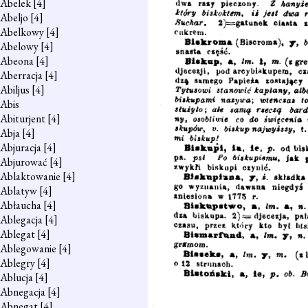
Abelek
[4]
Abeljo
[4]
Abelkowy
[4]
Abelowy
[4]
Abeona
[4]
Aberracja
[4]
Abiljus
[4]
Abis
Abiturjent
[4]
Abja
[4]
Abjuracja
[4]
Abjurować
[4]
Ablaktowanie
[4]
Ablatyw
[4]
Abłaucha
[4]
Ablegacja
[4]
Ablegat
[4]
Ablegowanie
[4]
Ablegry
[4]
Ablucja
[4]
Abnegacja
[4]
Abnegat
[4]