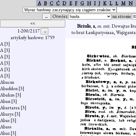
A
B
C
Ć
D
E
F
G
H
I
J
K
L
Ł
M
N
Otwórz
na stronie
Birżulis
,
a
,
m. mit.
Dewajtas lit
1-200/2117
to brat Łaukpatyoiaaa, Wajżganta 
artykuły hasłowe: 1759
A
[3]
A
[3]
A
[3]
A
[3]
A
[3]
A
[3]
Abacus
Abaddon
[3]
Abakus
[3]
Aban
[3]
Abartarea
[3]
Abarys
[3]
Abas
[3]
Abass
Abaz
[3]