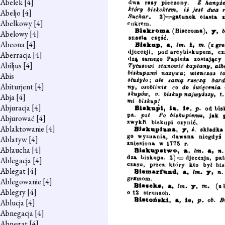
Abelek
[4]
Abeljo
[4]
Abelkowy
[4]
Abelowy
[4]
Abeona
[4]
Aberracja
[4]
Abiljus
[4]
Abis
Abiturjent
[4]
Abja
[4]
Abjuracja
[4]
Abjurować
[4]
Ablaktowanie
[4]
Ablatyw
[4]
Abłaucha
[4]
Ablegacja
[4]
Ablegat
[4]
Ablegowanie
[4]
Ablegry
[4]
Ablucja
[4]
Abnegacja
[4]
Abnegat
[4]