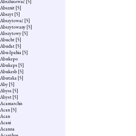
Abszlusować
[5]
Absznit
[5]
Abszyt
[5]
Abszytować
[5]
Abszytowany
[5]
Abszytowy
[5]
Abucht
[5]
Abudat
[5]
Abu-Ipahia
[5]
Abukepo
Abukeps
[5]
Abukesb
[5]
Abutaka
[5]
Aby
[5]
Abyss
[5]
Abyst
[5]
Acamarchis
Acan
[5]
Acan
Acani
Acanna
Acanthus