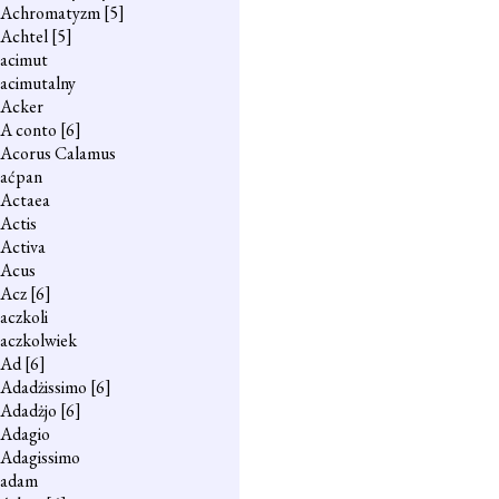
Achromatyzm
[5]
Achtel
[5]
acimut
acimutalny
Acker
A conto
[6]
Acorus Calamus
aćpan
Actaea
Actis
Activa
Acus
Acz
[6]
aczkoli
aczkolwiek
Ad
[6]
Adadżissimo
[6]
Adadżjo
[6]
Adagio
Adagissimo
adam