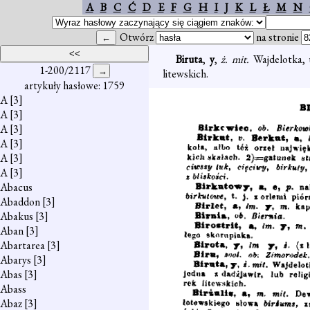
A
B
C
Ć
D
E
F
G
H
I
J
K
L
Ł
M
N
Otwórz
na stronie
Biruta
,
y
,
ż. mit.
Wajdelotka, 
1-200/2117
litewskich.
artykuły hasłowe: 1759
A
[3]
A
[3]
A
[3]
A
[3]
A
[3]
A
[3]
Abacus
Abaddon
[3]
Abakus
[3]
Aban
[3]
Abartarea
[3]
Abarys
[3]
Abas
[3]
Abass
Abaz
[3]