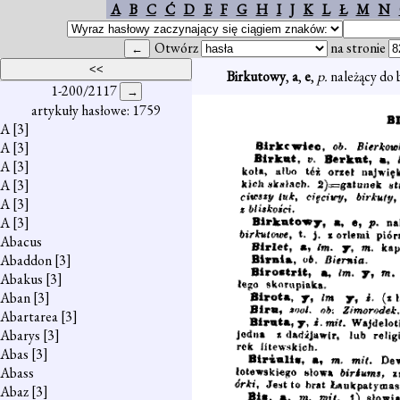
A
B
C
Ć
D
E
F
G
H
I
J
K
L
Ł
M
N
Otwórz
na stronie
Birkutowy
,
a
,
e
,
p.
należący do 
1-200/2117
artykuły hasłowe: 1759
A
[3]
A
[3]
A
[3]
A
[3]
A
[3]
A
[3]
Abacus
Abaddon
[3]
Abakus
[3]
Aban
[3]
Abartarea
[3]
Abarys
[3]
Abas
[3]
Abass
Abaz
[3]