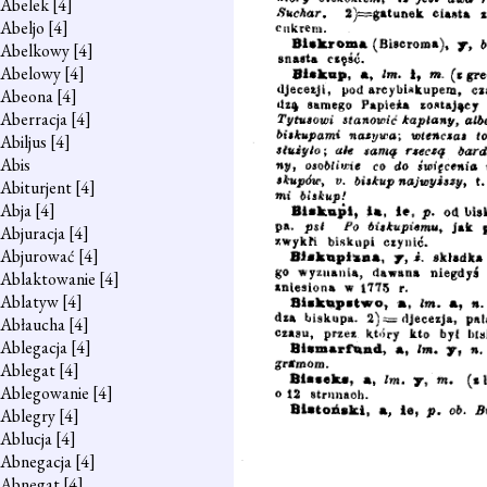
Abelek
[4]
Abeljo
[4]
Abelkowy
[4]
Abelowy
[4]
Abeona
[4]
Aberracja
[4]
Abiljus
[4]
Abis
Abiturjent
[4]
Abja
[4]
Abjuracja
[4]
Abjurować
[4]
Ablaktowanie
[4]
Ablatyw
[4]
Abłaucha
[4]
Ablegacja
[4]
Ablegat
[4]
Ablegowanie
[4]
Ablegry
[4]
Ablucja
[4]
Abnegacja
[4]
Abnegat
[4]