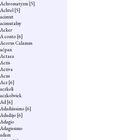
Achromatyzm
[5]
Achtel
[5]
acimut
acimutalny
Acker
A conto
[6]
Acorus Calamus
aćpan
Actaea
Actis
Activa
Acus
Acz
[6]
aczkoli
aczkolwiek
Ad
[6]
Adadżissimo
[6]
Adadżjo
[6]
Adagio
Adagissimo
adam