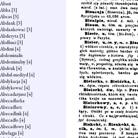
Abazi
Abba
[3]
Abcas
[3]
Abdank
[3]
Abdankować
[3]
Abderyta
[3]
Abdhuci
[3]
Abdimi
[4]
abdominalis
Abdominalny
[4]
Abdruk
[4]
Abdul-medżyd
[4]
Abdykacja
[4]
Abdykować
[4]
Abecadarjusz
[4]
Abecadlarka
Abecadlarz
Abecadlnik
[4]
Abecadło
[4]
Abecadłowy
[4]
Abelagja
[4]