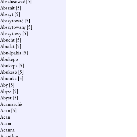
Abszlusować
[5]
Absznit
[5]
Abszyt
[5]
Abszytować
[5]
Abszytowany
[5]
Abszytowy
[5]
Abucht
[5]
Abudat
[5]
Abu-Ipahia
[5]
Abukepo
Abukeps
[5]
Abukesb
[5]
Abutaka
[5]
Aby
[5]
Abyss
[5]
Abyst
[5]
Acamarchis
Acan
[5]
Acan
Acani
Acanna
Acanthus