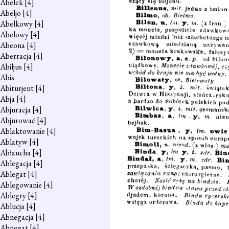
Abelek
[4]
Abeljo
[4]
Abelkowy
[4]
Abelowy
[4]
Abeona
[4]
Aberracja
[4]
Abiljus
[4]
Abis
Abiturjent
[4]
Abja
[4]
Abjuracja
[4]
Abjurować
[4]
Ablaktowanie
[4]
Ablatyw
[4]
Abłaucha
[4]
Ablegacja
[4]
Ablegat
[4]
Ablegowanie
[4]
Ablegry
[4]
Ablucja
[4]
Abnegacja
[4]
Abnegat
[4]