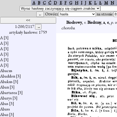
A
B
C
Ć
D
E
F
G
H
I
J
K
L
Ł
M
N
Otwórz
na stronie
Biodrowy
,
v.
Biedrzny
,
a
,
e
,
p.
o
1-200/2117
choroba
.
artykuły hasłowe: 1759
A
[3]
A
[3]
A
[3]
A
[3]
A
[3]
A
[3]
Abacus
Abaddon
[3]
Abakus
[3]
Aban
[3]
Abartarea
[3]
Abarys
[3]
Abas
[3]
Abass
Abaz
[3]