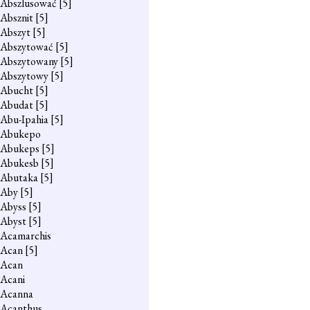
Abszlusować
[5]
Absznit
[5]
Abszyt
[5]
Abszytować
[5]
Abszytowany
[5]
Abszytowy
[5]
Abucht
[5]
Abudat
[5]
Abu-Ipahia
[5]
Abukepo
Abukeps
[5]
Abukesb
[5]
Abutaka
[5]
Aby
[5]
Abyss
[5]
Abyst
[5]
Acamarchis
Acan
[5]
Acan
Acani
Acanna
Acanthus