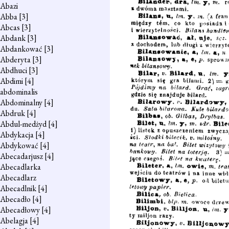
Abazi
Abba
[3]
Abcas
[3]
Abdank
[3]
Abdankować
[3]
Abderyta
[3]
Abdhuci
[3]
Abdimi
[4]
abdominalis
Abdominalny
[4]
Abdruk
[4]
Abdul-medżyd
[4]
Abdykacja
[4]
Abdykować
[4]
Abecadarjusz
[4]
Abecadlarka
Abecadlarz
Abecadlnik
[4]
Abecadło
[4]
Abecadłowy
[4]
Abelagja
[4]