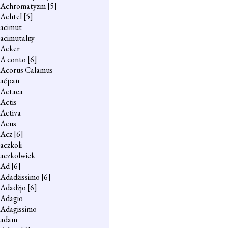
Achromatyzm
[5]
Achtel
[5]
acimut
acimutalny
Acker
A conto
[6]
Acorus Calamus
aćpan
Actaea
Actis
Activa
Acus
Acz
[6]
aczkoli
aczkolwiek
Ad
[6]
Adadżissimo
[6]
Adadżjo
[6]
Adagio
Adagissimo
adam