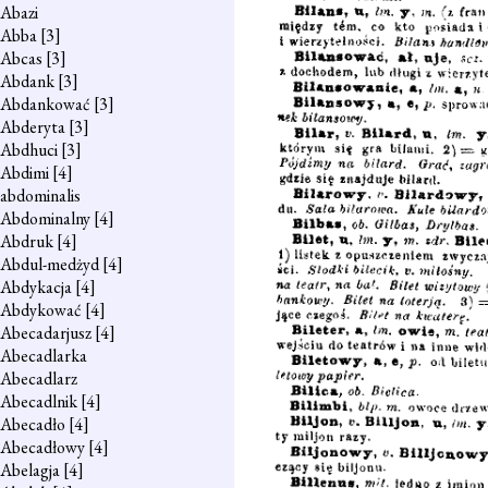
Abazi
Abba
[3]
Abcas
[3]
Abdank
[3]
Abdankować
[3]
Abderyta
[3]
Abdhuci
[3]
Abdimi
[4]
abdominalis
Abdominalny
[4]
Abdruk
[4]
Abdul-medżyd
[4]
Abdykacja
[4]
Abdykować
[4]
Abecadarjusz
[4]
Abecadlarka
Abecadlarz
Abecadlnik
[4]
Abecadło
[4]
Abecadłowy
[4]
Abelagja
[4]