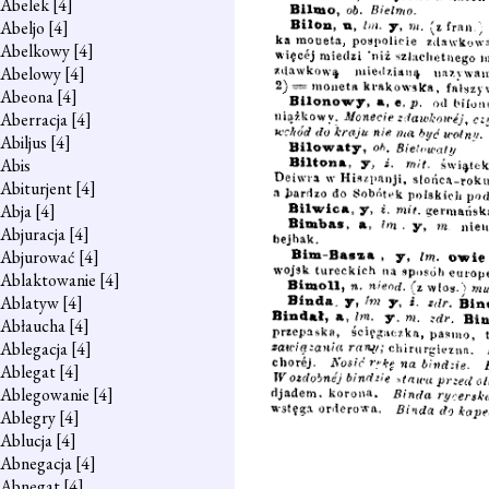
Abelek
[4]
Abeljo
[4]
Abelkowy
[4]
Abelowy
[4]
Abeona
[4]
Aberracja
[4]
Abiljus
[4]
Abis
Abiturjent
[4]
Abja
[4]
Abjuracja
[4]
Abjurować
[4]
Ablaktowanie
[4]
Ablatyw
[4]
Abłaucha
[4]
Ablegacja
[4]
Ablegat
[4]
Ablegowanie
[4]
Ablegry
[4]
Ablucja
[4]
Abnegacja
[4]
Abnegat
[4]