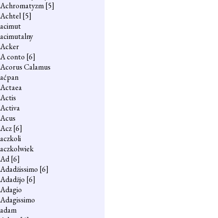
Achromatyzm
[5]
Achtel
[5]
acimut
acimutalny
Acker
A conto
[6]
Acorus Calamus
aćpan
Actaea
Actis
Activa
Acus
Acz
[6]
aczkoli
aczkolwiek
Ad
[6]
Adadżissimo
[6]
Adadżjo
[6]
Adagio
Adagissimo
adam