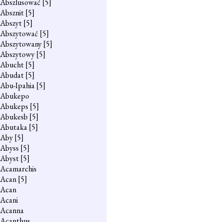
Abszlusować
[5]
Absznit
[5]
Abszyt
[5]
Abszytować
[5]
Abszytowany
[5]
Abszytowy
[5]
Abucht
[5]
Abudat
[5]
Abu-Ipahia
[5]
Abukepo
Abukeps
[5]
Abukesb
[5]
Abutaka
[5]
Aby
[5]
Abyss
[5]
Abyst
[5]
Acamarchis
Acan
[5]
Acan
Acani
Acanna
Acanthus