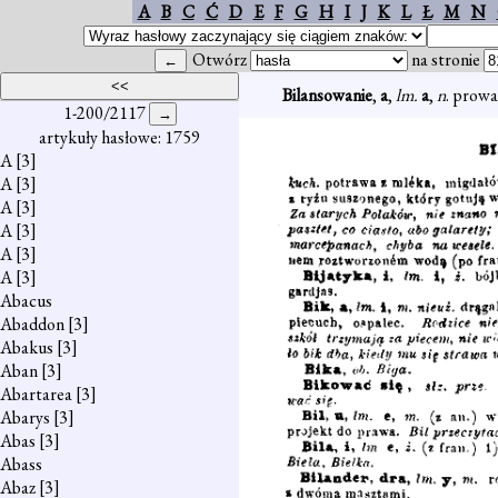
A
B
C
Ć
D
E
F
G
H
I
J
K
L
Ł
M
N
Otwórz
na stronie
Bilansowanie
,
a
,
lm.
a
,
n
. prowa
1-200/2117
artykuły hasłowe: 1759
A
[3]
A
[3]
A
[3]
A
[3]
A
[3]
A
[3]
Abacus
Abaddon
[3]
Abakus
[3]
Aban
[3]
Abartarea
[3]
Abarys
[3]
Abas
[3]
Abass
Abaz
[3]