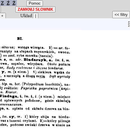
Z
Ź
Ż
Układ