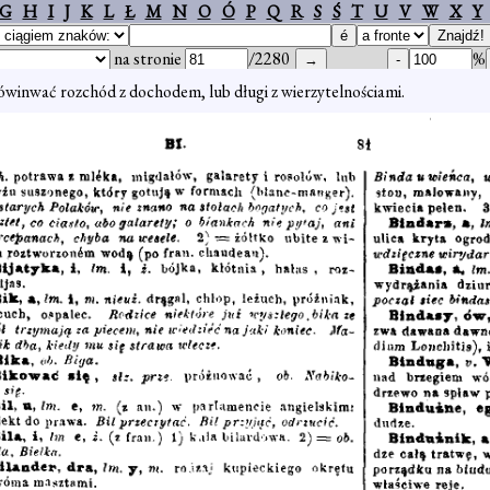
G
H
I
J
K
L
Ł
M
N
O
Ó
P
Q
R
S
Ś
T
U
V
W
X
Y
na stronie
/2280
%
winwać rozchód z dochodem, lub długi z wierzytelnościami.