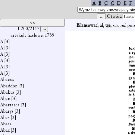
A
B
C
Ć
D
E
F
Otwórz
Bilansować
,
ał
,
uje
,
scz. nd.
poró
1-200/2117
artykuły hasłowe: 1759
A
[3]
A
[3]
A
[3]
A
[3]
A
[3]
A
[3]
Abacus
Abaddon
[3]
Abakus
[3]
Aban
[3]
Abartarea
[3]
Abarys
[3]
Abas
[3]
Abass
Abaz
[3]