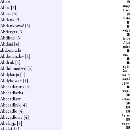
Abazi
Abba
[3]
Abcas
[3]
Abdank
[3]
Abdankować
[3]
Abderyta
[3]
Abdhuci
[3]
Abdimi
[4]
abdominalis
Abdominalny
[4]
Abdruk
[4]
Abdul-medżyd
[4]
Abdykacja
[4]
Abdykować
[4]
Abecadarjusz
[4]
Abecadlarka
Abecadlarz
Abecadlnik
[4]
Abecadło
[4]
Abecadłowy
[4]
Abelagja
[4]
Abelek
[4]