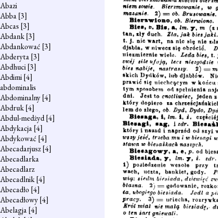
Abazi
Abba
[3]
Abcas
[3]
Abdank
[3]
Abdankować
[3]
Abderyta
[3]
Abdhuci
[3]
Abdimi
[4]
abdominalis
Abdominalny
[4]
Abdruk
[4]
Abdul-medżyd
[4]
Abdykacja
[4]
Abdykować
[4]
Abecadarjusz
[4]
Abecadlarka
Abecadlarz
Abecadlnik
[4]
Abecadło
[4]
Abecadłowy
[4]
Abelagja
[4]