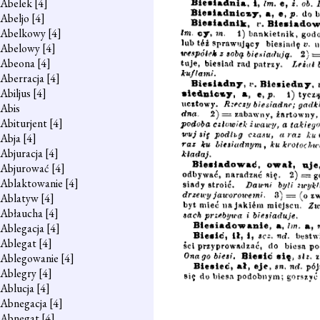
Abelek
[4]
Abeljo
[4]
Abelkowy
[4]
Abelowy
[4]
Abeona
[4]
Aberracja
[4]
Abiljus
[4]
Abis
Abiturjent
[4]
Abja
[4]
Abjuracja
[4]
Abjurować
[4]
Ablaktowanie
[4]
Ablatyw
[4]
Abłaucha
[4]
Ablegacja
[4]
Ablegat
[4]
Ablegowanie
[4]
Ablegry
[4]
Ablucja
[4]
Abnegacja
[4]
Abnegat
[4]