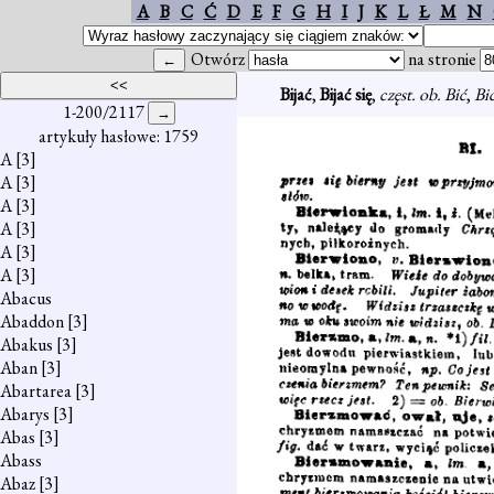
A
B
C
Ć
D
E
F
G
H
I
J
K
L
Ł
M
N
Otwórz
na stronie
Bijać
,
Bijać się
,
częst. ob. Bić
,
Bić
1-200/2117
artykuły hasłowe: 1759
A
[3]
A
[3]
A
[3]
A
[3]
A
[3]
A
[3]
Abacus
Abaddon
[3]
Abakus
[3]
Aban
[3]
Abartarea
[3]
Abarys
[3]
Abas
[3]
Abass
Abaz
[3]