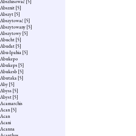
Abszlusować
[5]
Absznit
[5]
Abszyt
[5]
Abszytować
[5]
Abszytowany
[5]
Abszytowy
[5]
Abucht
[5]
Abudat
[5]
Abu-Ipahia
[5]
Abukepo
Abukeps
[5]
Abukesb
[5]
Abutaka
[5]
Aby
[5]
Abyss
[5]
Abyst
[5]
Acamarchis
Acan
[5]
Acan
Acani
Acanna
Acanthus