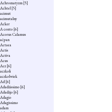
Achromatyzm
[5]
Achtel
[5]
acimut
acimutalny
Acker
A conto
[6]
Acorus Calamus
aćpan
Actaea
Actis
Activa
Acus
Acz
[6]
aczkoli
aczkolwiek
Ad
[6]
Adadżissimo
[6]
Adadżjo
[6]
Adagio
Adagissimo
adam