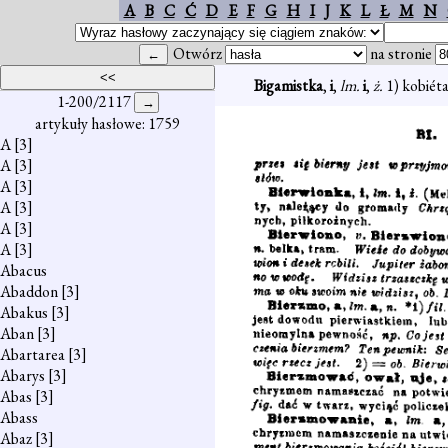
A
B
C
Ć
D
E
F
G
H
I
J
K
L
Ł
M
N
Otwórz
na stronie
Bigamistka
,
i
,
lm.
i
,
ż.
1) kobiét
1-200/2117
artykuły hasłowe: 1759
A
[3]
A
[3]
A
[3]
A
[3]
A
[3]
A
[3]
Abacus
Abaddon
[3]
Abakus
[3]
Aban
[3]
Abartarea
[3]
Abarys
[3]
Abas
[3]
Abass
Abaz
[3]