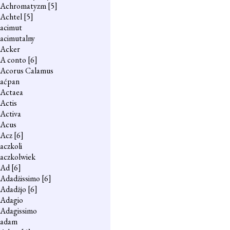
Achromatyzm
[5]
Achtel
[5]
acimut
acimutalny
Acker
A conto
[6]
Acorus Calamus
aćpan
Actaea
Actis
Activa
Acus
Acz
[6]
aczkoli
aczkolwiek
Ad
[6]
Adadżissimo
[6]
Adadżjo
[6]
Adagio
Adagissimo
adam