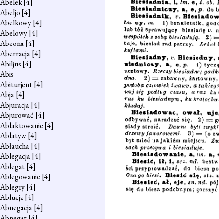
Abelek
[4]
Abeljo
[4]
Abelkowy
[4]
Abelowy
[4]
Abeona
[4]
Aberracja
[4]
Abiljus
[4]
Abis
Abiturjent
[4]
Abja
[4]
Abjuracja
[4]
Abjurować
[4]
Ablaktowanie
[4]
Ablatyw
[4]
Abłaucha
[4]
Ablegacja
[4]
Ablegat
[4]
Ablegowanie
[4]
Ablegry
[4]
Ablucja
[4]
Abnegacja
[4]
Abnegat
[4]