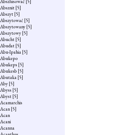
Abszlusować
[5]
Absznit
[5]
Abszyt
[5]
Abszytować
[5]
Abszytowany
[5]
Abszytowy
[5]
Abucht
[5]
Abudat
[5]
Abu-Ipahia
[5]
Abukepo
Abukeps
[5]
Abukesb
[5]
Abutaka
[5]
Aby
[5]
Abyss
[5]
Abyst
[5]
Acamarchis
Acan
[5]
Acan
Acani
Acanna
Acanthus