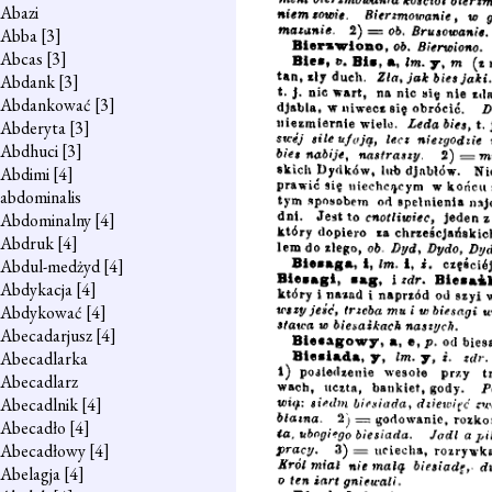
Abazi
Abba
[3]
Abcas
[3]
Abdank
[3]
Abdankować
[3]
Abderyta
[3]
Abdhuci
[3]
Abdimi
[4]
abdominalis
Abdominalny
[4]
Abdruk
[4]
Abdul-medżyd
[4]
Abdykacja
[4]
Abdykować
[4]
Abecadarjusz
[4]
Abecadlarka
Abecadlarz
Abecadlnik
[4]
Abecadło
[4]
Abecadłowy
[4]
Abelagja
[4]