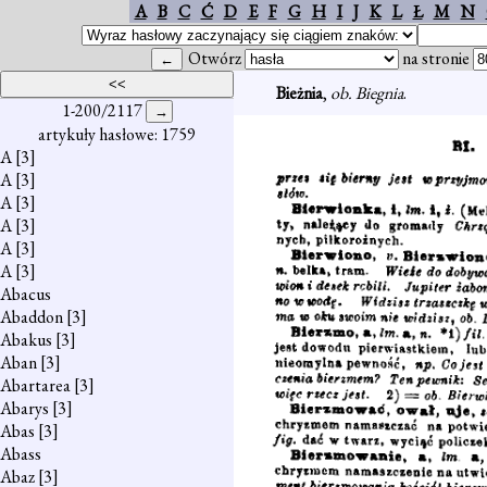
A
B
C
Ć
D
E
F
G
H
I
J
K
L
Ł
M
N
Otwórz
na stronie
Bieżnia
,
ob. Biegnia
.
1-200/2117
artykuły hasłowe: 1759
A
[3]
A
[3]
A
[3]
A
[3]
A
[3]
A
[3]
Abacus
Abaddon
[3]
Abakus
[3]
Aban
[3]
Abartarea
[3]
Abarys
[3]
Abas
[3]
Abass
Abaz
[3]