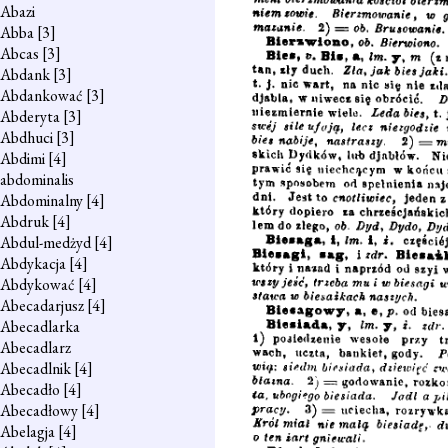
Abazi
Abba
[3]
Abcas
[3]
Abdank
[3]
Abdankować
[3]
Abderyta
[3]
Abdhuci
[3]
Abdimi
[4]
abdominalis
Abdominalny
[4]
Abdruk
[4]
Abdul-medżyd
[4]
Abdykacja
[4]
Abdykować
[4]
Abecadarjusz
[4]
Abecadlarka
Abecadlarz
Abecadlnik
[4]
Abecadło
[4]
Abecadłowy
[4]
Abelagja
[4]