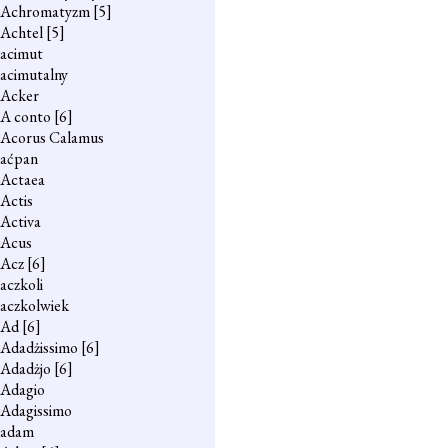
Achromatyzm
[5]
Achtel
[5]
acimut
acimutalny
Acker
A conto
[6]
Acorus Calamus
aćpan
Actaea
Actis
Activa
Acus
Acz
[6]
aczkoli
aczkolwiek
Ad
[6]
Adadżissimo
[6]
Adadżjo
[6]
Adagio
Adagissimo
adam