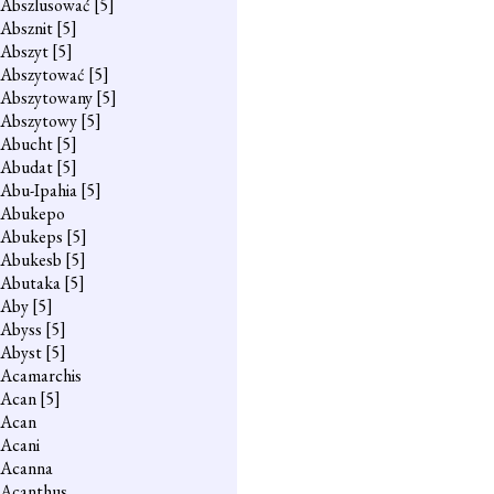
Abszlusować
[5]
Absznit
[5]
Abszyt
[5]
Abszytować
[5]
Abszytowany
[5]
Abszytowy
[5]
Abucht
[5]
Abudat
[5]
Abu-Ipahia
[5]
Abukepo
Abukeps
[5]
Abukesb
[5]
Abutaka
[5]
Aby
[5]
Abyss
[5]
Abyst
[5]
Acamarchis
Acan
[5]
Acan
Acani
Acanna
Acanthus