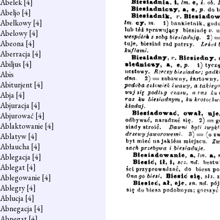
Abelek
[4]
Abeljo
[4]
Abelkowy
[4]
Abelowy
[4]
Abeona
[4]
Aberracja
[4]
Abiljus
[4]
Abis
Abiturjent
[4]
Abja
[4]
Abjuracja
[4]
Abjurować
[4]
Ablaktowanie
[4]
Ablatyw
[4]
Abłaucha
[4]
Ablegacja
[4]
Ablegat
[4]
Ablegowanie
[4]
Ablegry
[4]
Ablucja
[4]
Abnegacja
[4]
Abnegat
[4]