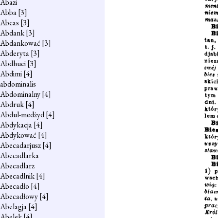
Abazi
Abba
[3]
Abcas
[3]
Abdank
[3]
Abdankować
[3]
Abderyta
[3]
Abdhuci
[3]
Abdimi
[4]
abdominalis
Abdominalny
[4]
Abdruk
[4]
Abdul-medżyd
[4]
Abdykacja
[4]
Abdykować
[4]
Abecadarjusz
[4]
Abecadlarka
Abecadlarz
Abecadlnik
[4]
Abecadło
[4]
Abecadłowy
[4]
Abelagja
[4]
Abelek
[4]