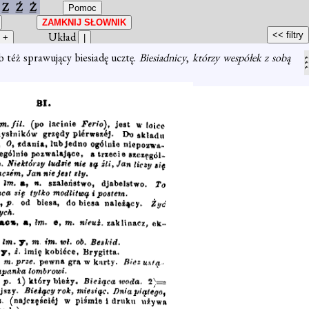
Z
Ź
Ż
Układ
ub téż sprawujący biesiadę ucztę.
Biesiadnicy
,
którzy wespółek z sobą