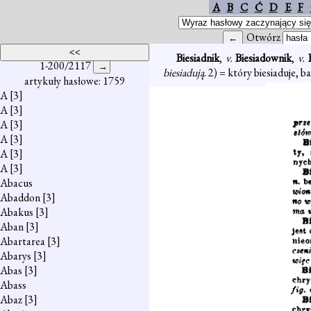
A
B
C
Ć
D
E
F
Otwórz
Biesiadnik
,
v.
Biesiadownik
,
v.
1-200/2117
biesiadują
. 2) = który biesiaduje, b
artykuły hasłowe: 1759
A
[3]
A
[3]
A
[3]
A
[3]
A
[3]
A
[3]
Abacus
Abaddon
[3]
Abakus
[3]
Aban
[3]
Abartarea
[3]
Abarys
[3]
Abas
[3]
Abass
Abaz
[3]