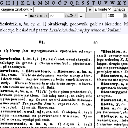
G
H
I
J
K
L
Ł
M
N
O
Ó
P
Q
R
S
Ś
T
U
V
W
X
Y
na stronie
/2280
%
Biesiednik
,
a
,
lm.
cy,
m.
1) bitnkietnjk, godownik, gość na biesiedzie, l
ankietuje, biesiad rad patrzy.
Leżał biesiadnik między winne mi kuflami
.