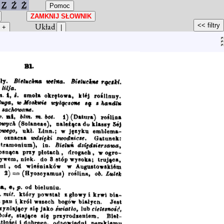
Z
Ź
Ż
Układ