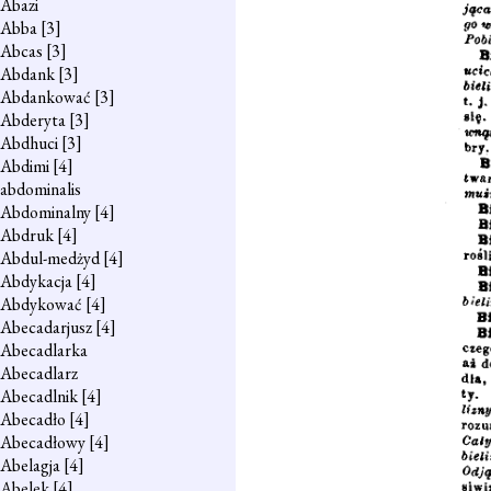
Abazi
Abba
[3]
Abcas
[3]
Abdank
[3]
Abdankować
[3]
Abderyta
[3]
Abdhuci
[3]
Abdimi
[4]
abdominalis
Abdominalny
[4]
Abdruk
[4]
Abdul-medżyd
[4]
Abdykacja
[4]
Abdykować
[4]
Abecadarjusz
[4]
Abecadlarka
Abecadlarz
Abecadlnik
[4]
Abecadło
[4]
Abecadłowy
[4]
Abelagja
[4]
Abelek
[4]