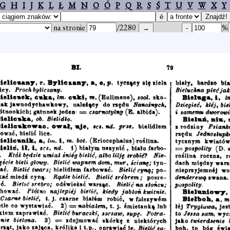
G
H
I
J
K
L
Ł
M
N
O
Ó
P
Q
R
S
Ś
T
U
V
W
X
Y
na stronie
/2280
%