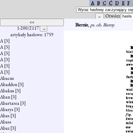
A
B
C
Ć
D
E
F
Otwórz
Biernie
,
ps. ob. Bierny
.
1-200/2117
artykuły hasłowe: 1759
A
[3]
A
[3]
A
[3]
A
[3]
A
[3]
A
[3]
Abacus
Abaddon
[3]
Abakus
[3]
Aban
[3]
Abartarea
[3]
Abarys
[3]
Abas
[3]
Abass
Abaz
[3]