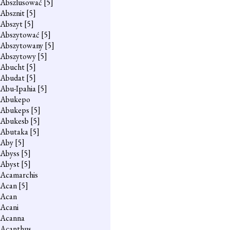
Abszlusować
[5]
Absznit
[5]
Abszyt
[5]
Abszytować
[5]
Abszytowany
[5]
Abszytowy
[5]
Abucht
[5]
Abudat
[5]
Abu-Ipahia
[5]
Abukepo
Abukeps
[5]
Abukesb
[5]
Abutaka
[5]
Aby
[5]
Abyss
[5]
Abyst
[5]
Acamarchis
Acan
[5]
Acan
Acani
Acanna
Acanthus