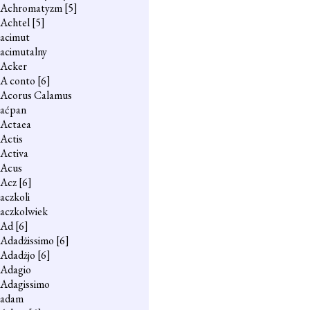
Achromatyzm
[5]
Achtel
[5]
acimut
acimutalny
Acker
A conto
[6]
Acorus Calamus
aćpan
Actaea
Actis
Activa
Acus
Acz
[6]
aczkoli
aczkolwiek
Ad
[6]
Adadżissimo
[6]
Adadżjo
[6]
Adagio
Adagissimo
adam