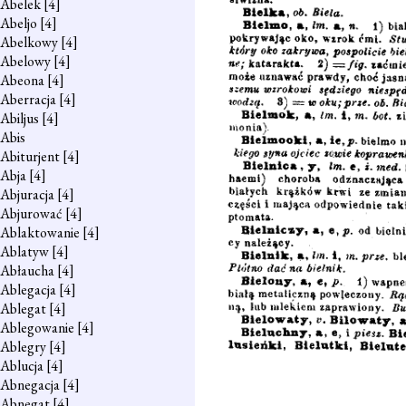
Abelek
[4]
Abeljo
[4]
Abelkowy
[4]
Abelowy
[4]
Abeona
[4]
Aberracja
[4]
Abiljus
[4]
Abis
Abiturjent
[4]
Abja
[4]
Abjuracja
[4]
Abjurować
[4]
Ablaktowanie
[4]
Ablatyw
[4]
Abłaucha
[4]
Ablegacja
[4]
Ablegat
[4]
Ablegowanie
[4]
Ablegry
[4]
Ablucja
[4]
Abnegacja
[4]
Abnegat
[4]