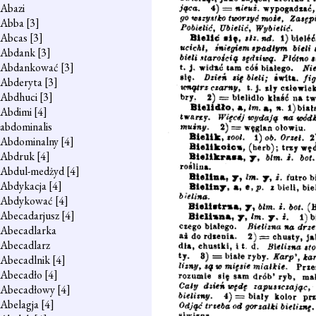
Abazi
Abba
[3]
Abcas
[3]
Abdank
[3]
Abdankować
[3]
Abderyta
[3]
Abdhuci
[3]
Abdimi
[4]
abdominalis
Abdominalny
[4]
Abdruk
[4]
Abdul-medżyd
[4]
Abdykacja
[4]
Abdykować
[4]
Abecadarjusz
[4]
Abecadlarka
Abecadlarz
Abecadlnik
[4]
Abecadło
[4]
Abecadłowy
[4]
Abelagja
[4]