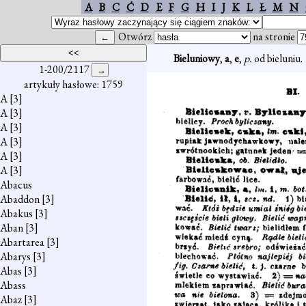
A
B
C
Ć
D
E
F
G
H
I
J
K
L
Ł
M
N
Otwórz
na stronie
Bieluniowy
,
a
,
e
,
p.
od bieluniu.
1-200/2117
artykuły hasłowe: 1759
A
[3]
A
[3]
A
[3]
A
[3]
A
[3]
A
[3]
Abacus
Abaddon
[3]
Abakus
[3]
Aban
[3]
Abartarea
[3]
Abarys
[3]
Abas
[3]
Abass
Abaz
[3]