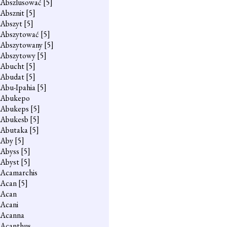
Abszlusować
[5]
Absznit
[5]
Abszyt
[5]
Abszytować
[5]
Abszytowany
[5]
Abszytowy
[5]
Abucht
[5]
Abudat
[5]
Abu-Ipahia
[5]
Abukepo
Abukeps
[5]
Abukesb
[5]
Abutaka
[5]
Aby
[5]
Abyss
[5]
Abyst
[5]
Acamarchis
Acan
[5]
Acan
Acani
Acanna
Acanthus