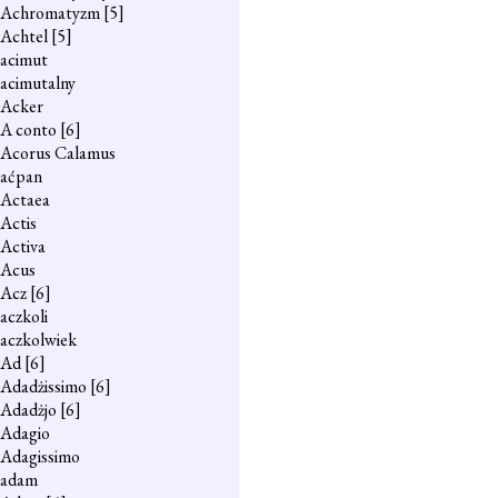
Achromatyzm
[5]
Achtel
[5]
acimut
acimutalny
Acker
A conto
[6]
Acorus Calamus
aćpan
Actaea
Actis
Activa
Acus
Acz
[6]
aczkoli
aczkolwiek
Ad
[6]
Adadżissimo
[6]
Adadżjo
[6]
Adagio
Adagissimo
adam