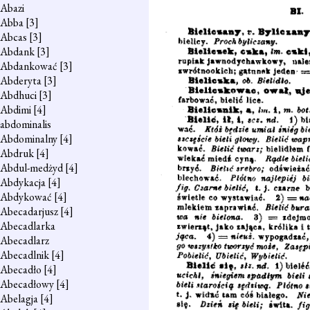
Abazi
Abba
[3]
Abcas
[3]
Abdank
[3]
Abdankować
[3]
Abderyta
[3]
Abdhuci
[3]
Abdimi
[4]
abdominalis
Abdominalny
[4]
Abdruk
[4]
Abdul-medżyd
[4]
Abdykacja
[4]
Abdykować
[4]
Abecadarjusz
[4]
Abecadlarka
Abecadlarz
Abecadlnik
[4]
Abecadło
[4]
Abecadłowy
[4]
Abelagja
[4]