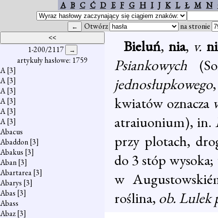
A
B
C
Ć
D
E
F
G
H
I
J
K
L
Ł
M
N
Otwórz
na stronie
Bieluń
,
nia
,
v.
ni
1-200/2117
artykuły hasłowe: 1759
Psiankowych
(S
A
[3]
jednosłupkowego
A
[3]
A
[3]
kwiatów oznacza
A
[3]
A
[3]
atraiuonium), in.
A
[3]
Abacus
przy plotach, dr
Abaddon
[3]
Abakus
[3]
do 3 stóp wysoka;
Aban
[3]
Abartarea
[3]
w Augustowski
Abarys
[3]
Abas
[3]
roślina,
ob. Lulek 
Abass
Abaz
[3]