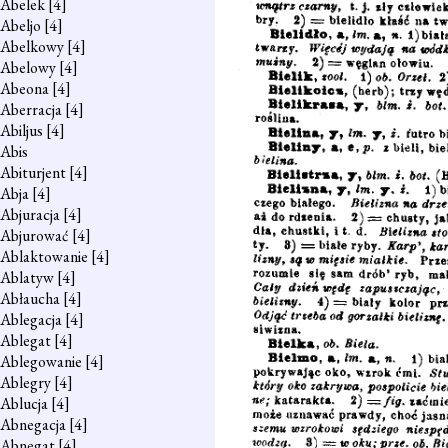
Abelek
[4]
Abeljo
[4]
Abelkowy
[4]
Abelowy
[4]
Abeona
[4]
Aberracja
[4]
Abiljus
[4]
Abis
Abiturjent
[4]
Abja
[4]
Abjuracja
[4]
Abjurować
[4]
Ablaktowanie
[4]
Ablatyw
[4]
Abłaucha
[4]
Ablegacja
[4]
Ablegat
[4]
Ablegowanie
[4]
Ablegry
[4]
Ablucja
[4]
Abnegacja
[4]
Abnegat
[4]