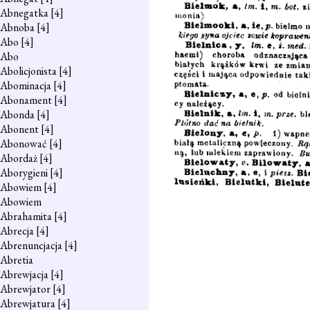
Abnegatka
[4]
Abnoba
[4]
Abo
[4]
Abo
Abolicjonista
[4]
Abominacja
[4]
Abonament
[4]
Abonda
[4]
Abonent
[4]
Abonować
[4]
Abordaż
[4]
Aborygieni
[4]
Abowiem
[4]
Abowiem
Abrahamita
[4]
Abrecja
[4]
Abrenuncjacja
[4]
Abretia
Abrewjacja
[4]
Abrewjator
[4]
Abrewjatura
[4]