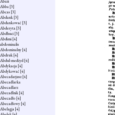
Abazi
Abba
[3]
Abcas
[3]
Abdank
[3]
Abdankować
[3]
Abderyta
[3]
Abdhuci
[3]
Abdimi
[4]
abdominalis
Abdominalny
[4]
Abdruk
[4]
Abdul-medżyd
[4]
Abdykacja
[4]
Abdykować
[4]
Abecadarjusz
[4]
Abecadlarka
Abecadlarz
Abecadlnik
[4]
Abecadło
[4]
Abecadłowy
[4]
Abelagja
[4]
Abelek
[4]