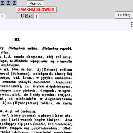
Z
Ź
Ż
Układ