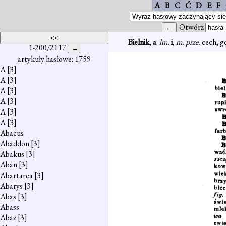
A
B
C
Ć
D
E
F
Otwórz
Bielnik
,
a
.
lm.
i
,
m. prze.
cech, gd
1-200/2117
artykuły hasłowe: 1759
A
[3]
A
[3]
A
[3]
A
[3]
A
[3]
A
[3]
Abacus
Abaddon
[3]
Abakus
[3]
Aban
[3]
Abartarea
[3]
Abarys
[3]
Abas
[3]
Abass
Abaz
[3]