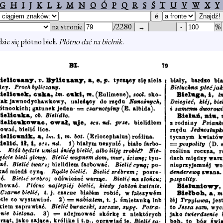
G
H
I
J
K
L
Ł
M
N
O
Ó
P
Q
R
S
Ś
T
U
V
W
X
Y
na stronie
/2280
%
zie się płótno bieli.
Płótno dać na bielnik
.