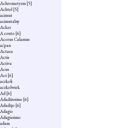
Achromatyzm
[5]
Achtel
[5]
acimut
acimutalny
Acker
A conto
[6]
Acorus Calamus
aćpan
Actaea
Actis
Activa
Acus
Acz
[6]
aczkoli
aczkolwiek
Ad
[6]
Adadżissimo
[6]
Adadżjo
[6]
Adagio
Adagissimo
adam