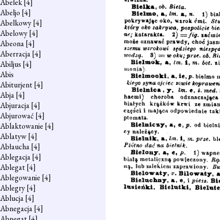
Abelek
[4]
Abeljo
[4]
Abelkowy
[4]
Abelowy
[4]
Abeona
[4]
Aberracja
[4]
Abiljus
[4]
Abis
Abiturjent
[4]
Abja
[4]
Abjuracja
[4]
Abjurować
[4]
Ablaktowanie
[4]
Ablatyw
[4]
Abłaucha
[4]
Ablegacja
[4]
Ablegat
[4]
Ablegowanie
[4]
Ablegry
[4]
Ablucja
[4]
Abnegacja
[4]
Abnegat
[4]