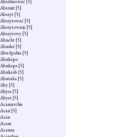
Abszlusować
[5]
Absznit
[5]
Abszyt
[5]
Abszytować
[5]
Abszytowany
[5]
Abszytowy
[5]
Abucht
[5]
Abudat
[5]
Abu-Ipahia
[5]
Abukepo
Abukeps
[5]
Abukesb
[5]
Abutaka
[5]
Aby
[5]
Abyss
[5]
Abyst
[5]
Acamarchis
Acan
[5]
Acan
Acani
Acanna
Acanthus