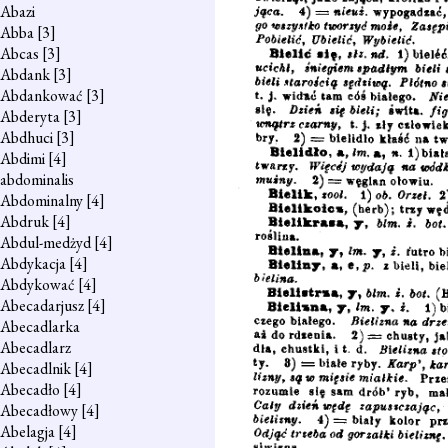
Abazi
Abba
[3]
Abcas
[3]
Abdank
[3]
Abdankować
[3]
Abderyta
[3]
Abdhuci
[3]
Abdimi
[4]
abdominalis
Abdominalny
[4]
Abdruk
[4]
Abdul-medżyd
[4]
Abdykacja
[4]
Abdykować
[4]
Abecadarjusz
[4]
Abecadlarka
Abecadlarz
Abecadlnik
[4]
Abecadło
[4]
Abecadłowy
[4]
Abelagja
[4]