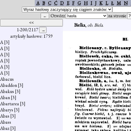
A
B
C
Ć
D
E
F
G
H
I
J
K
L
Ł
M
N
Otwórz
na stronie
Bielka
,
ob. Biela
.
1-200/2117
artykuły hasłowe: 1759
A
[3]
A
[3]
A
[3]
A
[3]
A
[3]
A
[3]
Abacus
Abaddon
[3]
Abakus
[3]
Aban
[3]
Abartarea
[3]
Abarys
[3]
Abas
[3]
Abass
Abaz
[3]