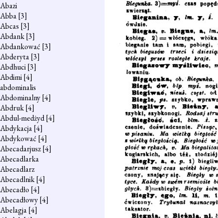
Abazi
Abba
[3]
Abcas
[3]
Abdank
[3]
Abdankować
[3]
Abderyta
[3]
Abdhuci
[3]
Abdimi
[4]
abdominalis
Abdominalny
[4]
Abdruk
[4]
Abdul-medżyd
[4]
Abdykacja
[4]
Abdykować
[4]
Abecadarjusz
[4]
Abecadlarka
Abecadlarz
Abecadlnik
[4]
Abecadło
[4]
Abecadłowy
[4]
Abelagja
[4]