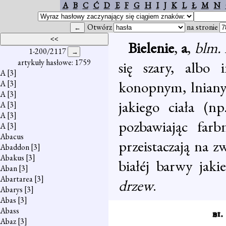
A
B
C
Ć
D
E
F
G
H
I
J
K
L
Ł
M
N
Otwórz
na stronie
Bielenie
,
a
,
blm.
1-200/2117
artykuły hasłowe: 1759
się szary, albo
A
[3]
konopnym, lnianym
A
[3]
A
[3]
jakiego ciała (n
A
[3]
A
[3]
pozbawiając farb
A
[3]
Abacus
przeistaczają na 
Abaddon
[3]
Abakus
[3]
białéj barwy jak
Aban
[3]
Abartarea
[3]
drzew
.
Abarys
[3]
Abas
[3]
Abass
Abaz
[3]