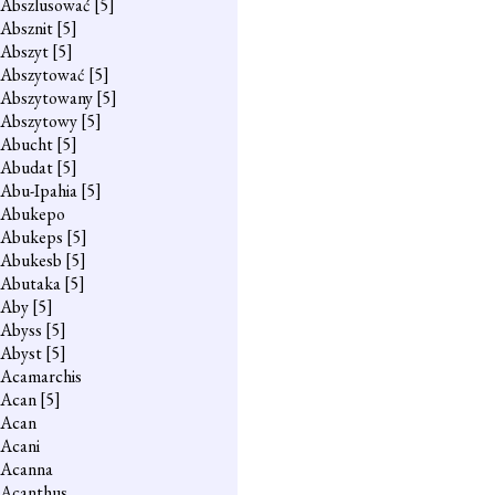
Abszlusować
[5]
Absznit
[5]
Abszyt
[5]
Abszytować
[5]
Abszytowany
[5]
Abszytowy
[5]
Abucht
[5]
Abudat
[5]
Abu-Ipahia
[5]
Abukepo
Abukeps
[5]
Abukesb
[5]
Abutaka
[5]
Aby
[5]
Abyss
[5]
Abyst
[5]
Acamarchis
Acan
[5]
Acan
Acani
Acanna
Acanthus