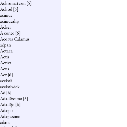
Achromatyzm
[5]
Achtel
[5]
acimut
acimutalny
Acker
A conto
[6]
Acorus Calamus
aćpan
Actaea
Actis
Activa
Acus
Acz
[6]
aczkoli
aczkolwiek
Ad
[6]
Adadżissimo
[6]
Adadżjo
[6]
Adagio
Adagissimo
adam