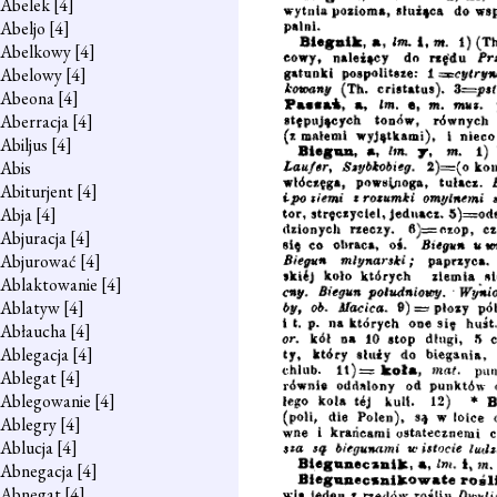
Abelek
[4]
Abeljo
[4]
Abelkowy
[4]
Abelowy
[4]
Abeona
[4]
Aberracja
[4]
Abiljus
[4]
Abis
Abiturjent
[4]
Abja
[4]
Abjuracja
[4]
Abjurować
[4]
Ablaktowanie
[4]
Ablatyw
[4]
Abłaucha
[4]
Ablegacja
[4]
Ablegat
[4]
Ablegowanie
[4]
Ablegry
[4]
Ablucja
[4]
Abnegacja
[4]
Abnegat
[4]