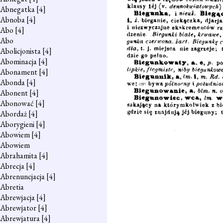
Abnegatka
[4]
Abnoba
[4]
Abo
[4]
Abo
Abolicjonista
[4]
Abominacja
[4]
Abonament
[4]
Abonda
[4]
Abonent
[4]
Abonować
[4]
Abordaż
[4]
Aborygieni
[4]
Abowiem
[4]
Abowiem
Abrahamita
[4]
Abrecja
[4]
Abrenuncjacja
[4]
Abretia
Abrewjacja
[4]
Abrewjator
[4]
Abrewjatura
[4]