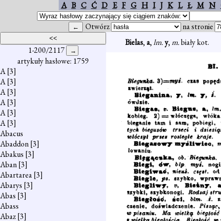
A
B
C
Ć
D
E
F
G
H
I
J
K
L
Ł
M
N
Otwórz
na stronie
Bielas
,
a
,
lm.
y
,
m.
biały kot.
1-200/2117
artykuły hasłowe: 1759
A
[3]
A
[3]
A
[3]
A
[3]
A
[3]
A
[3]
Abacus
Abaddon
[3]
Abakus
[3]
Aban
[3]
Abartarea
[3]
Abarys
[3]
Abas
[3]
Abass
Abaz
[3]