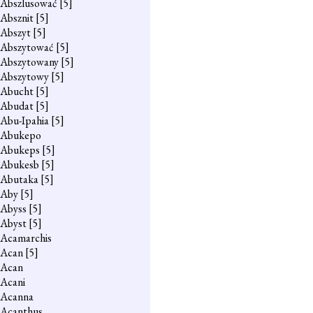
Abszlusować
[5]
Absznit
[5]
Abszyt
[5]
Abszytować
[5]
Abszytowany
[5]
Abszytowy
[5]
Abucht
[5]
Abudat
[5]
Abu-Ipahia
[5]
Abukepo
Abukeps
[5]
Abukesb
[5]
Abutaka
[5]
Aby
[5]
Abyss
[5]
Abyst
[5]
Acamarchis
Acan
[5]
Acan
Acani
Acanna
Acanthus