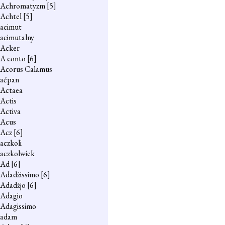
Achromatyzm
[5]
Achtel
[5]
acimut
acimutalny
Acker
A conto
[6]
Acorus Calamus
aćpan
Actaea
Actis
Activa
Acus
Acz
[6]
aczkoli
aczkolwiek
Ad
[6]
Adadżissimo
[6]
Adadżjo
[6]
Adagio
Adagissimo
adam