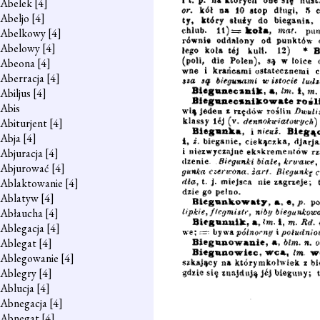
Abelek
[4]
Abeljo
[4]
Abelkowy
[4]
Abelowy
[4]
Abeona
[4]
Aberracja
[4]
Abiljus
[4]
Abis
Abiturjent
[4]
Abja
[4]
Abjuracja
[4]
Abjurować
[4]
Ablaktowanie
[4]
Ablatyw
[4]
Abłaucha
[4]
Ablegacja
[4]
Ablegat
[4]
Ablegowanie
[4]
Ablegry
[4]
Ablucja
[4]
Abnegacja
[4]
Abnegat
[4]