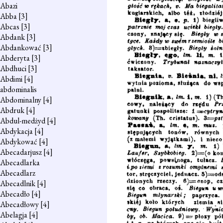
Abazi
Abba
[3]
Abcas
[3]
Abdank
[3]
Abdankować
[3]
Abderyta
[3]
Abdhuci
[3]
Abdimi
[4]
abdominalis
Abdominalny
[4]
Abdruk
[4]
Abdul-medżyd
[4]
Abdykacja
[4]
Abdykować
[4]
Abecadarjusz
[4]
Abecadlarka
Abecadlarz
Abecadlnik
[4]
Abecadło
[4]
Abecadłowy
[4]
Abelagja
[4]