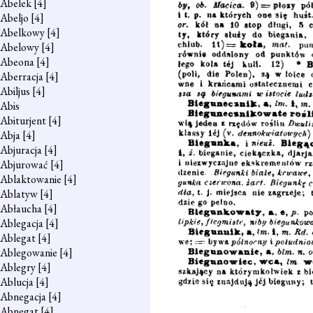
Abelek
[4]
Abeljo
[4]
Abelkowy
[4]
Abelowy
[4]
Abeona
[4]
Aberracja
[4]
Abiljus
[4]
Abis
Abiturjent
[4]
Abja
[4]
Abjuracja
[4]
Abjurować
[4]
Ablaktowanie
[4]
Ablatyw
[4]
Abłaucha
[4]
Ablegacja
[4]
Ablegat
[4]
Ablegowanie
[4]
Ablegry
[4]
Ablucja
[4]
Abnegacja
[4]
Abnegat
[4]