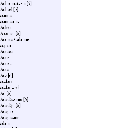
Achromatyzm
[5]
Achtel
[5]
acimut
acimutalny
Acker
A conto
[6]
Acorus Calamus
aćpan
Actaea
Actis
Activa
Acus
Acz
[6]
aczkoli
aczkolwiek
Ad
[6]
Adadżissimo
[6]
Adadżjo
[6]
Adagio
Adagissimo
adam