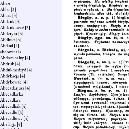
Abazi
Abba
[3]
Abcas
[3]
Abdank
[3]
Abdankować
[3]
Abderyta
[3]
Abdhuci
[3]
Abdimi
[4]
abdominalis
Abdominalny
[4]
Abdruk
[4]
Abdul-medżyd
[4]
Abdykacja
[4]
Abdykować
[4]
Abecadarjusz
[4]
Abecadlarka
Abecadlarz
Abecadlnik
[4]
Abecadło
[4]
Abecadłowy
[4]
Abelagja
[4]