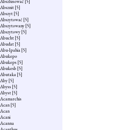
Abszlusować
[5]
Absznit
[5]
Abszyt
[5]
Abszytować
[5]
Abszytowany
[5]
Abszytowy
[5]
Abucht
[5]
Abudat
[5]
Abu-Ipahia
[5]
Abukepo
Abukeps
[5]
Abukesb
[5]
Abutaka
[5]
Aby
[5]
Abyss
[5]
Abyst
[5]
Acamarchis
Acan
[5]
Acan
Acani
Acanna
Acanthus