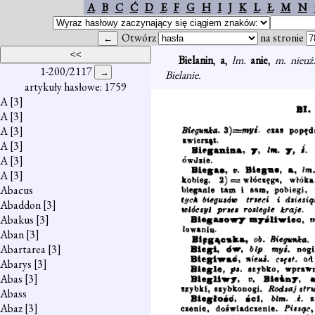
A
B
C
Ć
D
E
F
G
H
I
J
K
L
Ł
M
N
Otwórz
na stronie
Bielanin
,
a
,
lm.
anie
,
m. nieuż
1-200/2117
Bielanie.
artykuły hasłowe: 1759
A
[3]
A
[3]
A
[3]
A
[3]
A
[3]
A
[3]
Abacus
Abaddon
[3]
Abakus
[3]
Aban
[3]
Abartarea
[3]
Abarys
[3]
Abas
[3]
Abass
Abaz
[3]