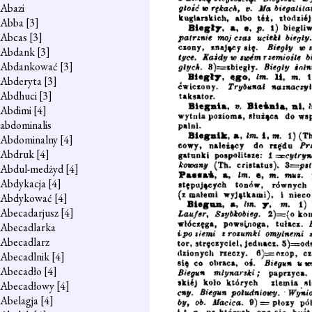
Abazi
Abba
[3]
Abcas
[3]
Abdank
[3]
Abdankować
[3]
Abderyta
[3]
Abdhuci
[3]
Abdimi
[4]
abdominalis
Abdominalny
[4]
Abdruk
[4]
Abdul-medżyd
[4]
Abdykacja
[4]
Abdykować
[4]
Abecadarjusz
[4]
Abecadlarka
Abecadlarz
Abecadlnik
[4]
Abecadło
[4]
Abecadłowy
[4]
Abelagja
[4]