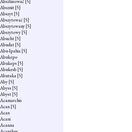
Abszlusować
[5]
Absznit
[5]
Abszyt
[5]
Abszytować
[5]
Abszytowany
[5]
Abszytowy
[5]
Abucht
[5]
Abudat
[5]
Abu-Ipahia
[5]
Abukepo
Abukeps
[5]
Abukesb
[5]
Abutaka
[5]
Aby
[5]
Abyss
[5]
Abyst
[5]
Acamarchis
Acan
[5]
Acan
Acani
Acanna
Acanthus