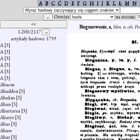
A
B
C
Ć
D
E
F
G
H
I
J
K
L
Ł
M
N
Otwórz
na stronie
Biegunowanie
,
a
,
blm. n
.
ob. Po
1-200/2117
artykuły hasłowe: 1759
A
[3]
A
[3]
A
[3]
A
[3]
A
[3]
A
[3]
Abacus
Abaddon
[3]
Abakus
[3]
Aban
[3]
Abartarea
[3]
Abarys
[3]
Abas
[3]
Abass
Abaz
[3]