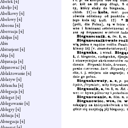
Abelek
[4]
Abeljo
[4]
Abelkowy
[4]
Abelowy
[4]
Abeona
[4]
Aberracja
[4]
Abiljus
[4]
Abis
Abiturjent
[4]
Abja
[4]
Abjuracja
[4]
Abjurować
[4]
Ablaktowanie
[4]
Ablatyw
[4]
Abłaucha
[4]
Ablegacja
[4]
Ablegat
[4]
Ablegowanie
[4]
Ablegry
[4]
Ablucja
[4]
Abnegacja
[4]
Abnegat
[4]