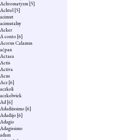
Achromatyzm
[5]
Achtel
[5]
acimut
acimutalny
Acker
A conto
[6]
Acorus Calamus
aćpan
Actaea
Actis
Activa
Acus
Acz
[6]
aczkoli
aczkolwiek
Ad
[6]
Adadżissimo
[6]
Adadżjo
[6]
Adagio
Adagissimo
adam