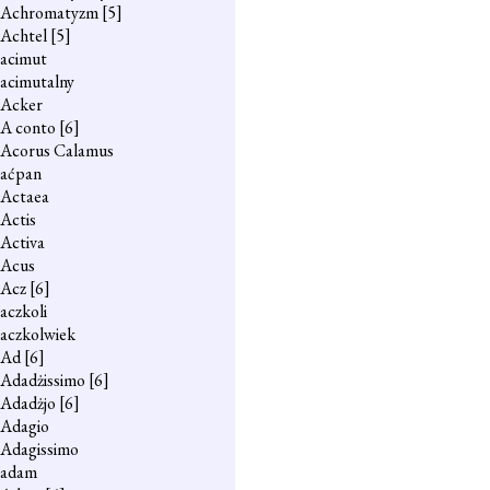
Achromatyzm
[5]
Achtel
[5]
acimut
acimutalny
Acker
A conto
[6]
Acorus Calamus
aćpan
Actaea
Actis
Activa
Acus
Acz
[6]
aczkoli
aczkolwiek
Ad
[6]
Adadżissimo
[6]
Adadżjo
[6]
Adagio
Adagissimo
adam