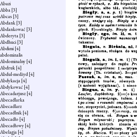
Abazi
Abba
[3]
Abcas
[3]
Abdank
[3]
Abdankować
[3]
Abderyta
[3]
Abdhuci
[3]
Abdimi
[4]
abdominalis
Abdominalny
[4]
Abdruk
[4]
Abdul-medżyd
[4]
Abdykacja
[4]
Abdykować
[4]
Abecadarjusz
[4]
Abecadlarka
Abecadlarz
Abecadlnik
[4]
Abecadło
[4]
Abecadłowy
[4]
Abelagja
[4]