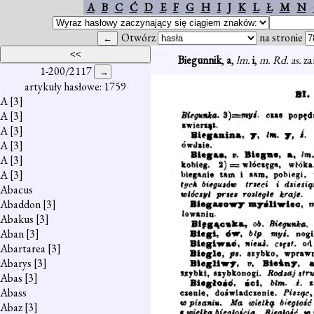
A
B
C
Ć
D
E
F
G
H
I
J
K
L
Ł
M
N
Otwórz
na stronie
Biegunnik
,
a
,
lm.
i
,
m. Rd. as.
za
1-200/2117
artykuły hasłowe: 1759
A
[3]
A
[3]
A
[3]
A
[3]
A
[3]
A
[3]
Abacus
Abaddon
[3]
Abakus
[3]
Aban
[3]
Abartarea
[3]
Abarys
[3]
Abas
[3]
Abass
Abaz
[3]