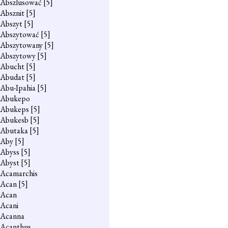
Abszlusować
[5]
Absznit
[5]
Abszyt
[5]
Abszytować
[5]
Abszytowany
[5]
Abszytowy
[5]
Abucht
[5]
Abudat
[5]
Abu-Ipahia
[5]
Abukepo
Abukeps
[5]
Abukesb
[5]
Abutaka
[5]
Aby
[5]
Abyss
[5]
Abyst
[5]
Acamarchis
Acan
[5]
Acan
Acani
Acanna
Acanthus