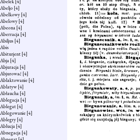
Abelek
[4]
Abeljo
[4]
Abelkowy
[4]
Abelowy
[4]
Abeona
[4]
Aberracja
[4]
Abiljus
[4]
Abis
Abiturjent
[4]
Abja
[4]
Abjuracja
[4]
Abjurować
[4]
Ablaktowanie
[4]
Ablatyw
[4]
Abłaucha
[4]
Ablegacja
[4]
Ablegat
[4]
Ablegowanie
[4]
Ablegry
[4]
Ablucja
[4]
Abnegacja
[4]
Abnegat
[4]