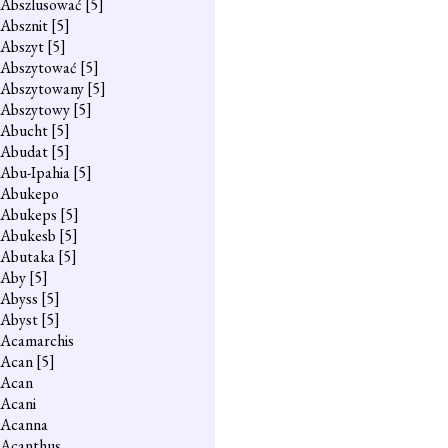
Abszlusować
[5]
Absznit
[5]
Abszyt
[5]
Abszytować
[5]
Abszytowany
[5]
Abszytowy
[5]
Abucht
[5]
Abudat
[5]
Abu-Ipahia
[5]
Abukepo
Abukeps
[5]
Abukesb
[5]
Abutaka
[5]
Aby
[5]
Abyss
[5]
Abyst
[5]
Acamarchis
Acan
[5]
Acan
Acani
Acanna
Acanthus