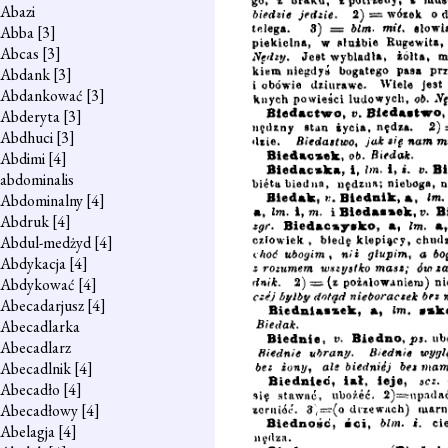
Abazi
Abba
[3]
Abcas
[3]
Abdank
[3]
Abdankować
[3]
Abderyta
[3]
Abdhuci
[3]
Abdimi
[4]
abdominalis
Abdominalny
[4]
Abdruk
[4]
Abdul-medżyd
[4]
Abdykacja
[4]
Abdykować
[4]
Abecadarjusz
[4]
Abecadlarka
Abecadlarz
Abecadlnik
[4]
Abecadło
[4]
Abecadłowy
[4]
Abelagja
[4]