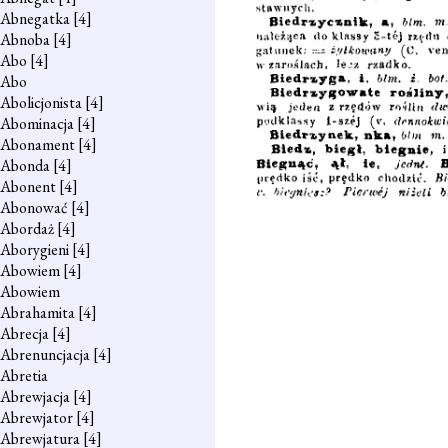
Abnegatka
[4]
Abnoba
[4]
Abo
[4]
Abo
Abolicjonista
[4]
Abominacja
[4]
Abonament
[4]
Abonda
[4]
Abonent
[4]
Abonować
[4]
Abordaż
[4]
Aborygieni
[4]
Abowiem
[4]
Abowiem
Abrahamita
[4]
Abrecja
[4]
Abrenuncjacja
[4]
Abretia
Abrewjacja
[4]
Abrewjator
[4]
Abrewjatura
[4]