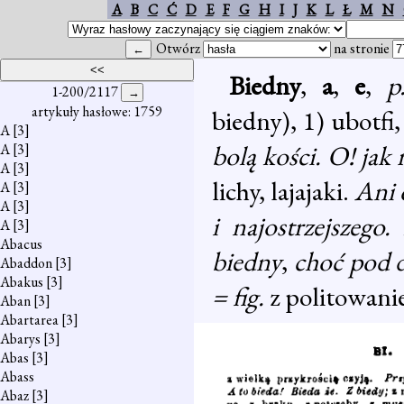
A
B
C
Ć
D
E
F
G
H
I
J
K
L
Ł
M
N
Otwórz
na stronie
Biedny
,
a
,
e
,
p
1-200/2117
artykuły hasłowe: 1759
biedny), 1) ubotfi
A
[3]
bolą kości. O! jak 
A
[3]
A
[3]
lichy, lajajaki.
Ani 
A
[3]
A
[3]
i najostrzejszego
A
[3]
Abacus
biedny
,
choć pod 
Abaddon
[3]
Abakus
[3]
= fig.
z politowan
Aban
[3]
Abartarea
[3]
Abarys
[3]
Abas
[3]
Abass
Abaz
[3]