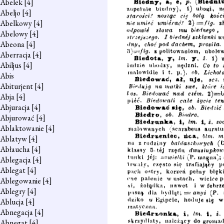
Abelek
[4]
Abeljo
[4]
Abelkowy
[4]
Abelowy
[4]
Abeona
[4]
Aberracja
[4]
Abiljus
[4]
Abis
Abiturjent
[4]
Abja
[4]
Abjuracja
[4]
Abjurować
[4]
Ablaktowanie
[4]
Ablatyw
[4]
Abłaucha
[4]
Ablegacja
[4]
Ablegat
[4]
Ablegowanie
[4]
Ablegry
[4]
Ablucja
[4]
Abnegacja
[4]
Abnegat
[4]