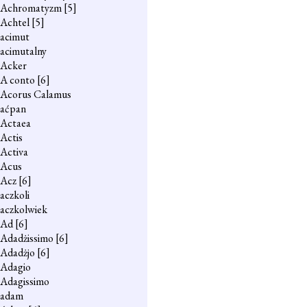
Achromatyzm
[5]
Achtel
[5]
acimut
acimutalny
Acker
A conto
[6]
Acorus Calamus
aćpan
Actaea
Actis
Activa
Acus
Acz
[6]
aczkoli
aczkolwiek
Ad
[6]
Adadżissimo
[6]
Adadżjo
[6]
Adagio
Adagissimo
adam