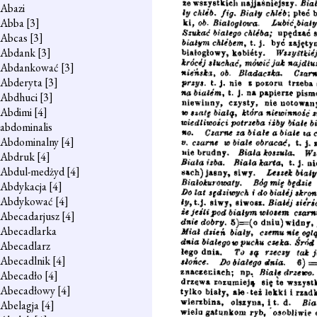
Abazi
Abba
[3]
Abcas
[3]
Abdank
[3]
Abdankować
[3]
Abderyta
[3]
Abdhuci
[3]
Abdimi
[4]
abdominalis
Abdominalny
[4]
Abdruk
[4]
Abdul-medżyd
[4]
Abdykacja
[4]
Abdykować
[4]
Abecadarjusz
[4]
Abecadlarka
Abecadlarz
Abecadlnik
[4]
Abecadło
[4]
Abecadłowy
[4]
Abelagja
[4]