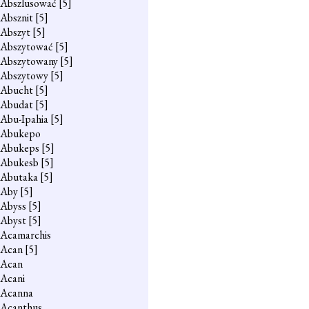
Abszlusować
[5]
Absznit
[5]
Abszyt
[5]
Abszytować
[5]
Abszytowany
[5]
Abszytowy
[5]
Abucht
[5]
Abudat
[5]
Abu-Ipahia
[5]
Abukepo
Abukeps
[5]
Abukesb
[5]
Abutaka
[5]
Aby
[5]
Abyss
[5]
Abyst
[5]
Acamarchis
Acan
[5]
Acan
Acani
Acanna
Acanthus