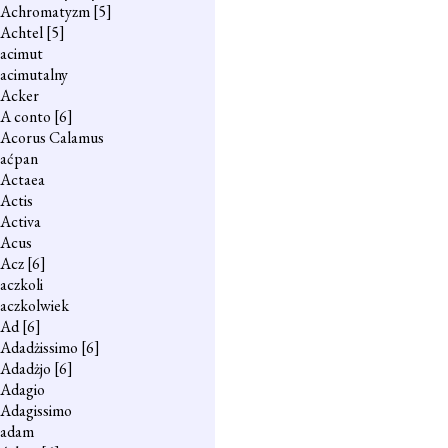
Achromatyzm
[5]
Achtel
[5]
acimut
acimutalny
Acker
A conto
[6]
Acorus Calamus
aćpan
Actaea
Actis
Activa
Acus
Acz
[6]
aczkoli
aczkolwiek
Ad
[6]
Adadżissimo
[6]
Adadżjo
[6]
Adagio
Adagissimo
adam