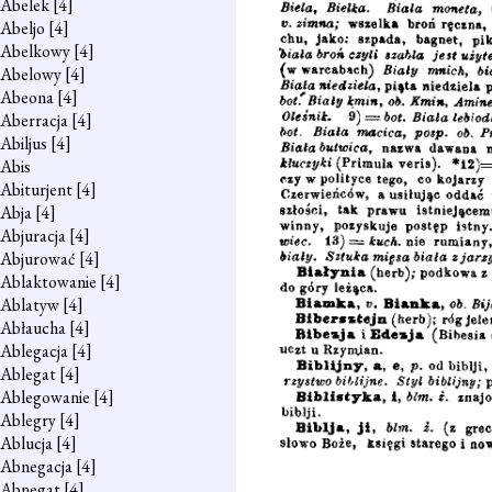
Abelek
[4]
Abeljo
[4]
Abelkowy
[4]
Abelowy
[4]
Abeona
[4]
Aberracja
[4]
Abiljus
[4]
Abis
Abiturjent
[4]
Abja
[4]
Abjuracja
[4]
Abjurować
[4]
Ablaktowanie
[4]
Ablatyw
[4]
Abłaucha
[4]
Ablegacja
[4]
Ablegat
[4]
Ablegowanie
[4]
Ablegry
[4]
Ablucja
[4]
Abnegacja
[4]
Abnegat
[4]