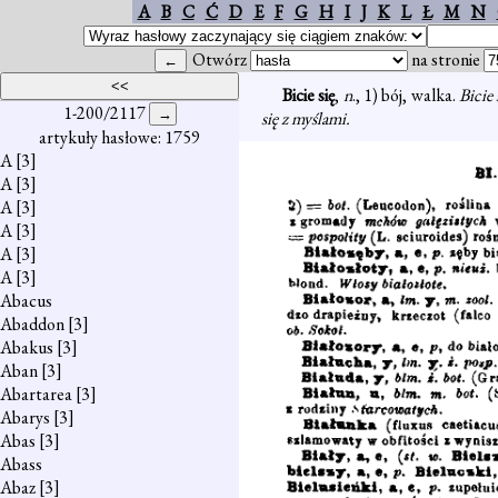
A
B
C
Ć
D
E
F
G
H
I
J
K
L
Ł
M
N
Otwórz
na stronie
Bicie się
,
n
., 1) bój, walka.
Bicie 
1-200/2117
się z myślami.
artykuły hasłowe: 1759
A
[3]
A
[3]
A
[3]
A
[3]
A
[3]
A
[3]
Abacus
Abaddon
[3]
Abakus
[3]
Aban
[3]
Abartarea
[3]
Abarys
[3]
Abas
[3]
Abass
Abaz
[3]