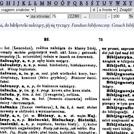
G
H
I
J
K
L
Ł
M
N
O
Ó
P
Q
R
S
Ś
T
U
V
W
X
Y
na stronie
/2280
%
i, do bibljoteki należący, jéj się tyczący.
Fundusz bibljoteczny. Gmach bibl