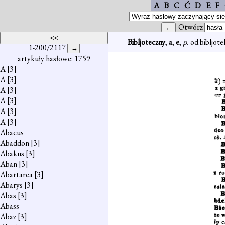
A
B
C
Ć
D
E
F
Otwórz
Bibljoteczny
,
a
,
e
,
p.
od bibljotek
1-200/2117
artykuły hasłowe: 1759
A
[3]
A
[3]
A
[3]
A
[3]
A
[3]
A
[3]
Abacus
Abaddon
[3]
Abakus
[3]
Aban
[3]
Abartarea
[3]
Abarys
[3]
Abas
[3]
Abass
Abaz
[3]