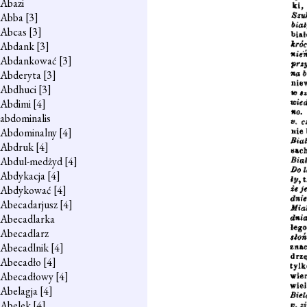
Abazi
Abba
[3]
Abcas
[3]
Abdank
[3]
Abdankować
[3]
Abderyta
[3]
Abdhuci
[3]
Abdimi
[4]
abdominalis
Abdominalny
[4]
Abdruk
[4]
Abdul-medżyd
[4]
Abdykacja
[4]
Abdykować
[4]
Abecadarjusz
[4]
Abecadlarka
Abecadlarz
Abecadlnik
[4]
Abecadło
[4]
Abecadłowy
[4]
Abelagja
[4]
Abelek
[4]