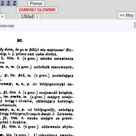
Z
Ź
Ż
Układ
joteczny
.