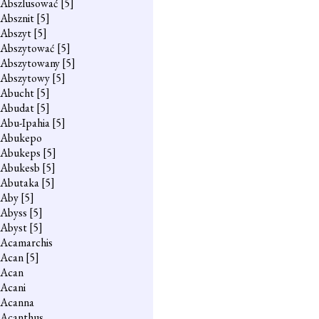
Abszlusować
[5]
Absznit
[5]
Abszyt
[5]
Abszytować
[5]
Abszytowany
[5]
Abszytowy
[5]
Abucht
[5]
Abudat
[5]
Abu-Ipahia
[5]
Abukepo
Abukeps
[5]
Abukesb
[5]
Abutaka
[5]
Aby
[5]
Abyss
[5]
Abyst
[5]
Acamarchis
Acan
[5]
Acan
Acani
Acanna
Acanthus