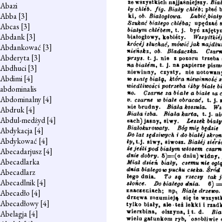
Abazi
Abba
[3]
Abcas
[3]
Abdank
[3]
Abdankować
[3]
Abderyta
[3]
Abdhuci
[3]
Abdimi
[4]
abdominalis
Abdominalny
[4]
Abdruk
[4]
Abdul-medżyd
[4]
Abdykacja
[4]
Abdykować
[4]
Abecadarjusz
[4]
Abecadlarka
Abecadlarz
Abecadlnik
[4]
Abecadło
[4]
Abecadłowy
[4]
Abelagja
[4]