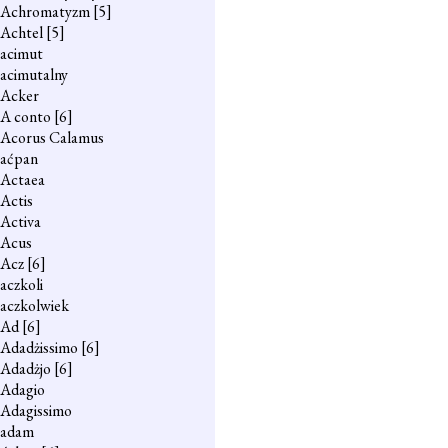
Achromatyzm
[5]
Achtel
[5]
acimut
acimutalny
Acker
A conto
[6]
Acorus Calamus
aćpan
Actaea
Actis
Activa
Acus
Acz
[6]
aczkoli
aczkolwiek
Ad
[6]
Adadżissimo
[6]
Adadżjo
[6]
Adagio
Adagissimo
adam