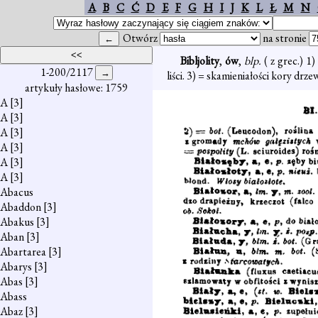
A
B
C
Ć
D
E
F
G
H
I
J
K
L
Ł
M
N
Otwórz
na stronie
Bibljolity
,
ów
,
blp.
( z grec.) 
1-200/2117
liści. 3) = skamieniałości kory drze
artykuły hasłowe: 1759
A
[3]
A
[3]
A
[3]
A
[3]
A
[3]
A
[3]
Abacus
Abaddon
[3]
Abakus
[3]
Aban
[3]
Abartarea
[3]
Abarys
[3]
Abas
[3]
Abass
Abaz
[3]