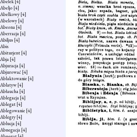
Abelek
[4]
Abeljo
[4]
Abelkowy
[4]
Abelowy
[4]
Abeona
[4]
Aberracja
[4]
Abiljus
[4]
Abis
Abiturjent
[4]
Abja
[4]
Abjuracja
[4]
Abjurować
[4]
Ablaktowanie
[4]
Ablatyw
[4]
Abłaucha
[4]
Ablegacja
[4]
Ablegat
[4]
Ablegowanie
[4]
Ablegry
[4]
Ablucja
[4]
Abnegacja
[4]
Abnegat
[4]