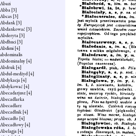
Abazi
Abba
[3]
Abcas
[3]
Abdank
[3]
Abdankować
[3]
Abderyta
[3]
Abdhuci
[3]
Abdimi
[4]
abdominalis
Abdominalny
[4]
Abdruk
[4]
Abdul-medżyd
[4]
Abdykacja
[4]
Abdykować
[4]
Abecadarjusz
[4]
Abecadlarka
Abecadlarz
Abecadlnik
[4]
Abecadło
[4]
Abecadłowy
[4]
Abelagja
[4]