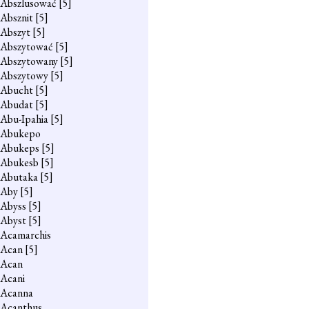
Abszlusować
[5]
Absznit
[5]
Abszyt
[5]
Abszytować
[5]
Abszytowany
[5]
Abszytowy
[5]
Abucht
[5]
Abudat
[5]
Abu-Ipahia
[5]
Abukepo
Abukeps
[5]
Abukesb
[5]
Abutaka
[5]
Aby
[5]
Abyss
[5]
Abyst
[5]
Acamarchis
Acan
[5]
Acan
Acani
Acanna
Acanthus