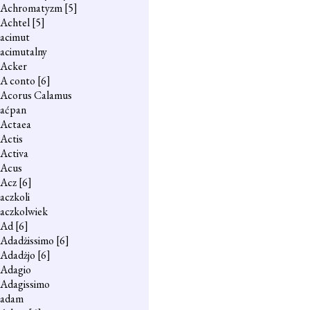
Achromatyzm
[5]
Achtel
[5]
acimut
acimutalny
Acker
A conto
[6]
Acorus Calamus
aćpan
Actaea
Actis
Activa
Acus
Acz
[6]
aczkoli
aczkolwiek
Ad
[6]
Adadżissimo
[6]
Adadżjo
[6]
Adagio
Adagissimo
adam