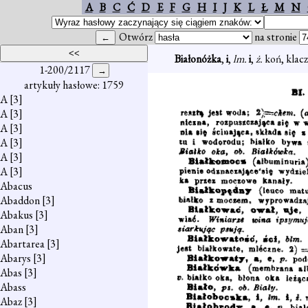
A
B
C
Ć
D
E
F
G
H
I
J
K
L
Ł
M
N
Otwórz
na stronie
Białonóżka
,
i
,
lm.
i
,
ż.
koń, klacz
1-200/2117
artykuły hasłowe: 1759
A
[3]
A
[3]
A
[3]
A
[3]
A
[3]
A
[3]
Abacus
Abaddon
[3]
Abakus
[3]
Aban
[3]
Abartarea
[3]
Abarys
[3]
Abas
[3]
Abass
Abaz
[3]