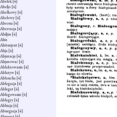
Abelek
[4]
Abeljo
[4]
Abelkowy
[4]
Abelowy
[4]
Abeona
[4]
Aberracja
[4]
Abiljus
[4]
Abis
Abiturjent
[4]
Abja
[4]
Abjuracja
[4]
Abjurować
[4]
Ablaktowanie
[4]
Ablatyw
[4]
Abłaucha
[4]
Ablegacja
[4]
Ablegat
[4]
Ablegowanie
[4]
Ablegry
[4]
Ablucja
[4]
Abnegacja
[4]
Abnegat
[4]