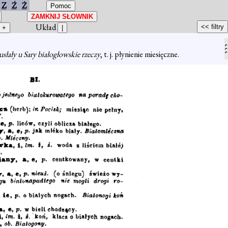
Z
Ź
Ż
Układ
słały u Sary białogłowskie rzeczy
, t. j. płynienie miesięczne.