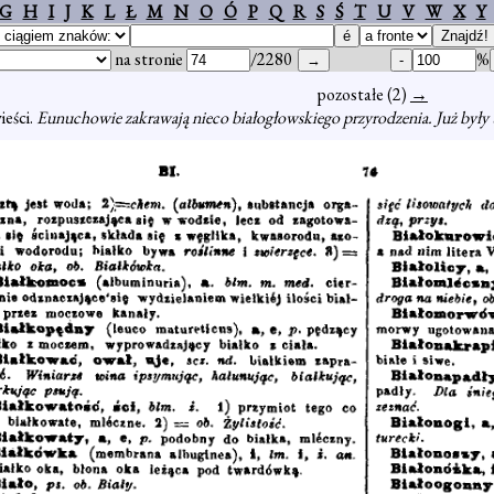
G
H
I
J
K
L
Ł
M
N
O
Ó
P
Q
R
S
Ś
T
U
V
W
X
Y
na stronie
/2280
%
pozostałe (2)
→
ieści.
Eunuchowie zakrawają nieco białogłowskiego przyrodzenia. Już były u