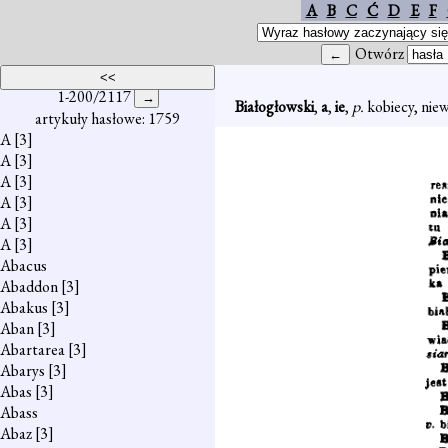
A
B
C
Ć
D
E
F
Otwórz
1-200/2117
Białogłowski
,
a
,
ie
,
p.
kobiecy, niew
artykuły hasłowe: 1759
A
[3]
A
[3]
A
[3]
A
[3]
A
[3]
A
[3]
Abacus
Abaddon
[3]
Abakus
[3]
Aban
[3]
Abartarea
[3]
Abarys
[3]
Abas
[3]
Abass
Abaz
[3]