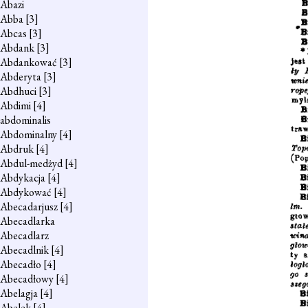
Abazi
Abba
[3]
Abcas
[3]
Abdank
[3]
Abdankować
[3]
Abderyta
[3]
Abdhuci
[3]
Abdimi
[4]
abdominalis
Abdominalny
[4]
Abdruk
[4]
Abdul-medżyd
[4]
Abdykacja
[4]
Abdykować
[4]
Abecadarjusz
[4]
Abecadlarka
Abecadlarz
Abecadlnik
[4]
Abecadło
[4]
Abecadłowy
[4]
Abelagja
[4]
Abelek
[4]